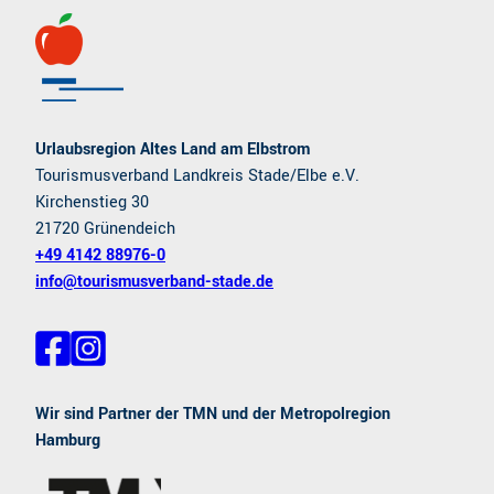
Urlaubsregion Altes Land am Elbstrom
Tourismusverband Landkreis Stade/Elbe e.V.
Kirchenstieg 30
21720 Grünendeich
+49 4142 88976-0
info@tourismusverband-stade.de
F
I
a
n
c
s
e
t
Wir sind Partner der TMN und der Metropolregion
b
a
Hamburg
o
g
o
r
k
a