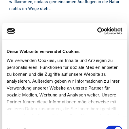
willkommen, sodass gemeinsamen Ausflügen in die Natur
nichts im Wege steht.
Gut zu wissen
Allgemeine Informationen
Diese Webseite verwendet Cookies
Wir verwenden Cookies, um Inhalte und Anzeigen zu
Camping
personalisieren, Funktionen für soziale Medien anbieten
zu können und die Zugriffe auf unsere Website zu
Sprachkenntnisse
analysieren. Außerdem geben wir Informationen zu Ihrer
Deutsch
Verwendung unserer Website an unsere Partner für
soziale Medien, Werbung und Analysen weiter. Unsere
Eignung
Partner führen diese Informationen möglicherweise mit
weiteren Daten zusammen, die Sie Ihnen bereitgestellt
für Individualgäste
haben oder die Sie im Rahmen Ihrer Nutzung der Dienste
gesammelt haben.
E