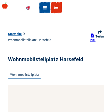
Z
u
Englisch
Suche
m
I
n
h
Startseite
Teilen
a
Wohnmobilstellplatz Harsefeld
PDF
l
t
Wohnmobilstellplatz Harsefeld
Wohnmobilstellplatz