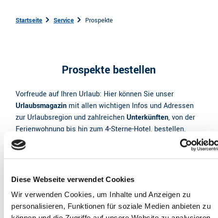
Startseite
Service
Prospekte
Prospekte bestellen
Vorfreude auf Ihren Urlaub: Hier können Sie unser
Urlaubsmagazin
mit allen wichtigen Infos und Adressen
zur Urlaubsregion und zahlreichen
Unterkünften
, von der
Ferienwohnung bis hin zum 4-Sterne-Hotel, bestellen.
Darüber hinaus können Sie viele weitere Prospekte über
die Region anfordern, beispielsweise die
Radbroschüre
mit
Routentipps
und allen Infos zun Thema Radfahren im
Alten Land am Elbstrom.
Diese Webseite verwendet Cookies
Wir verwenden Cookies, um Inhalte und Anzeigen zu
Um zu bestellen, kreuzen Sie bitte die gewünschten
personalisieren, Funktionen für soziale Medien anbieten zu
Prospekte an und füllen das untenstehende Formular mit
können und die Zugriffe auf unsere Website zu analysieren.