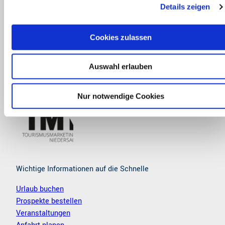
+49 4142 88976-0
Details zeigen
s
info@tourismusverband-stade.de
a
u
Cookies zulassen
s
F
I
w
a
n
c
s
Auswahl erlauben
a
e
t
Wir sind Partner der TMN und der Metropolregion
h
b
a
Hamburg
o
g
l
Nur notwendige Cookies
o
r
k
a
m
Wichtige Informationen auf die Schnelle
Urlaub buchen
Prospekte bestellen
Veranstaltungen