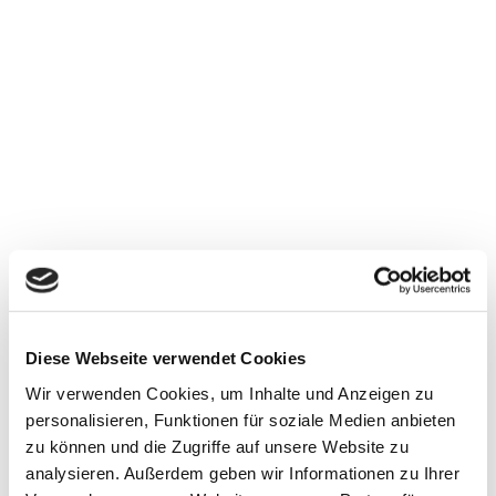
E
l
Diese Webseite verwendet Cookies
b
I
Wir verwenden Cookies, um Inhalte und Anzeigen zu
h
e
r
personalisieren, Funktionen für soziale Medien anbieten
-
S
zu können und die Zugriffe auf unsere Website zu
R
h
analysieren. Außerdem geben wir Informationen zu Ihrer
a
u