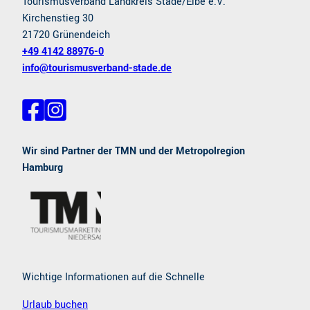
Tourismusverband Landkreis Stade/Elbe e.V.
e
s
Kirchenstieg 30
i
21720 Grünendeich
m
+49 4142 88976-0
A
l
info@tourismusverband-stade.de
t
e
n
F
I
L
a
n
c
s
a
e
t
Wir sind Partner der TMN und der Metropolregion
n
b
a
Hamburg
d
o
g
o
r
a
k
a
m
m
E
l
b
s
t
Wichtige Informationen auf die Schnelle
r
o
Urlaub buchen