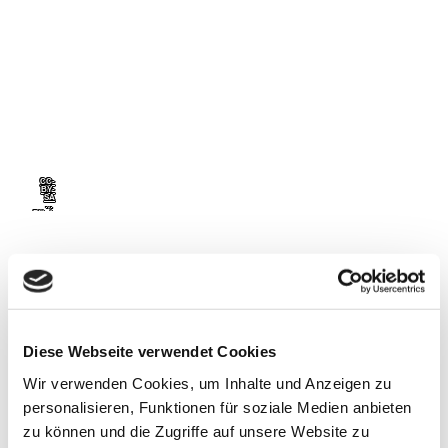
i
c
h
F
-
ä
B
h
a
W
r
l
i
h
s
j
a
CC-
ab
c
BY-
e
SA
u
72,00 €
|
h
Fährh
aus
s
Wisc
h
hhafe
n
W
a
i
f
e
s
n
c
h
Diese Webseite verwendet Cookies
h
Wir verwenden Cookies, um Inhalte und Anzeigen zu
a
personalisieren, Funktionen für soziale Medien anbieten
f
zu können und die Zugriffe auf unsere Website zu
e