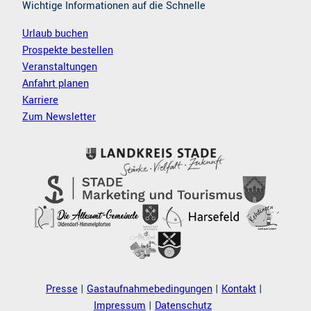
r
Wichtige Informationen auf die Schnelle
u
Urlaub buchen
n
Prospekte bestellen
g
Veranstaltungen
Anfahrt planen
Karriere
Zum Newsletter
Presse
Gastaufnahmebedingungen
Kontakt
Impressum
Datenschutz