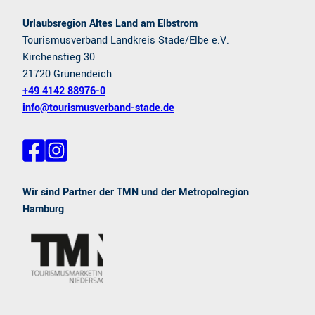
I
a
a
E
Urlaubsregion Altes Land am Elbstrom
s
c
-
Tourismusverband Landkreis Stade/Elbe e.V.
s
h
B
Kirchenstieg 30
i
D
i
21720 Grünendeich
f
T
k
+49 4142 88976-0
i
V
e
info@tourismusverband-stade.de
z
-
L
i
K
a
e
l
F
I
d
r
a
n
a
e
c
s
u
s
e
t
s
Wir sind Partner der TMN und der Metropolregion
n
b
a
s
t
Hamburg
o
g
g
i
o
r
a
k
a
f
t
m
i
i
z
o
i
n
e