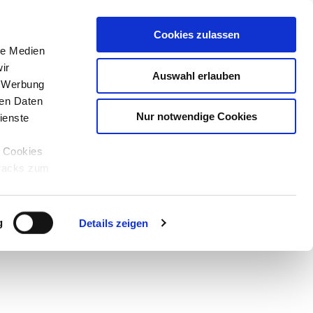
Cookies zulassen
le Medien
ir
Auswahl erlauben
, Werbung
ren Daten
Nur notwendige Cookies
ienste
e Cookies
tracks zum
Teilen
GPX
PDF
g
Details zeigen