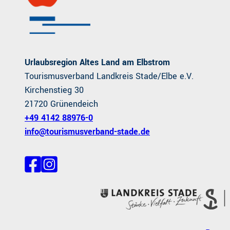
Urlaubsregion Altes Land am Elbstrom
Tourismusverband Landkreis Stade/Elbe e.V.
Kirchenstieg 30
21720 Grünendeich
+49 4142 88976-0
info@tourismusverband-stade.de
F
I
a
n
c
s
e
t
b
a
o
g
o
r