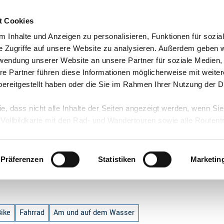
t Cookies
n
 Inhalte und Anzeigen zu personalisieren, Funktionen für sozia
e Zugriffe auf unsere Website zu analysieren. Außerdem geben w
rwendung unserer Website an unsere Partner für soziale Medien
re Partner führen diese Informationen möglicherweise mit weite
ereitgestellt haben oder die Sie im Rahmen Ihrer Nutzung der D
ie, dass nicht alle Inhalte der Seiten angezeigt werden, wenn Si
 Vollbildkarte mit den Rad- und Wandertouren sowie alle Routen
Präferenzen
Statistiken
Marketin
Bike
Fahrrad
Am und auf dem Wasser