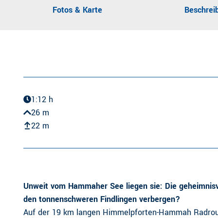
Fotos & Karte
Beschrei
1:12 h
26 m
22 m
Unweit vom Hammaher See liegen sie: Die geheimnisv
den tonnenschweren Findlingen verbergen?
Auf der 19 km langen Himmelpforten-Hammah Radrout