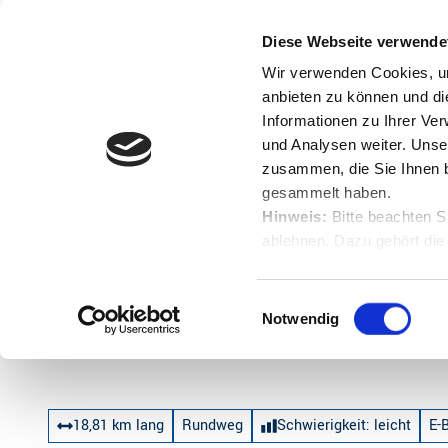
Z
u
Diese Webseite verwende
Menü
Buche
m
Englisch
Suche
Wir verwenden Cookies, um
I
anbieten zu können und di
n
Informationen zu Ihrer Ve
und Analysen weiter. Unse
h
zusammen, die Sie Ihnen b
a
gesammelt haben.
l
Hinweis:
Bitte beachten S
t
ablehnen. Dazu gehört die
Startseite
Kleine Runde zum Hammaher See
Herunterladen.
E
Notwendig
i
Kleine Runde zum Hammaher See
n
w
i
18,81 km lang
Rundweg
Schwierigkeit: leicht
E-
l