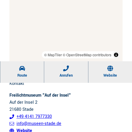
t
r
CC0
| Tourismusverband Landkreis Stade e.V.
CC0
| Tourismusverband Landkreis Stade e.V.
CC0
| Tourismusverband Landkreis Stade e.V.
e
t
n
e
s
m
t
a
i
x
l
© MapTiler
© OpenStreetMap contributors
i
w
m
e
i
Route
Anrufen
Website
c
e
Kontakt
h
r
Freilichtmuseum "Auf der Insel"
s
e
Auf der Insel 2
e
n
21680
Stade
l
+49 4141 7977330
n
info@museen-stade.de
Website