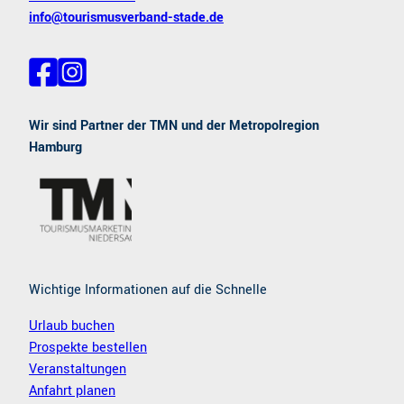
info@tourismusverband-stade.de
F
I
a
n
c
s
e
t
Wir sind Partner der TMN und der Metropolregion
b
a
Hamburg
o
g
o
r
k
a
m
Wichtige Informationen auf die Schnelle
Urlaub buchen
Prospekte bestellen
Veranstaltungen
Anfahrt planen