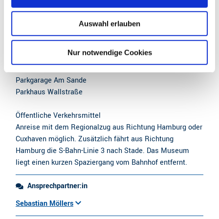
s
w
Parken
Auswahl erlauben
a
Fußläufig gut erreichbar gibt es folgende öffentliche
h
Parkplätze (in der Regel kostenpflichtig):
l
Nur notwendige Cookies
Parkplatz Am Stadthafen
Parkaus Kaufland
Parkgarage Am Sande
Parkhaus Wallstraße
Öffentliche Verkehrsmittel
Anreise mit dem Regionalzug aus Richtung Hamburg oder
Cuxhaven möglich. Zusätzlich fährt aus Richtung
Hamburg die S-Bahn-Linie 3 nach Stade. Das Museum
liegt einen kurzen Spaziergang vom Bahnhof entfernt.
Ansprechpartner:in
Sebastian Möllers