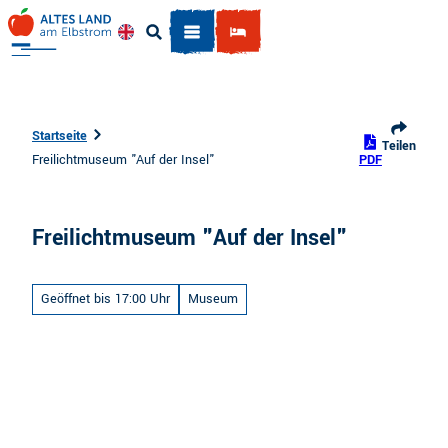
Z
u
Englisch
Suche
m
I
n
h
Startseite
Teilen
a
Freilichtmuseum "Auf der Insel"
PDF
l
t
Freilichtmuseum "Auf der Insel"
Geöffnet bis 17:00 Uhr
Museum