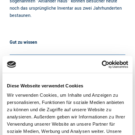
sogenannten "Altländer Haus" können Besucher heute
noch das ursprüngliche Inventar aus zwei Jahrhunderten
bestaunen.
Gut zu wissen
Öffnungszeiten
Geöffnet bis 17:00 Uhr
Sommer (01.05.-30.09.)
Diese Webseite verwendet Cookies
Di - Fr 10:00 – 17:00 Uhr
Sa und So 10:00 – 18:00 Uhr
Wir verwenden Cookies, um Inhalte und Anzeigen zu
personalisieren, Funktionen für soziale Medien anbieten
Das Gelände des Freilichtmuseums ist ganzjährig
zu können und die Zugriffe auf unsere Website zu
kostenlos zugänglich.
analysieren. Außerdem geben wir Informationen zu Ihrer
Verwendung unserer Website an unsere Partner für
Preisinformationen
soziale Medien, Werbung und Analysen weiter. Unsere