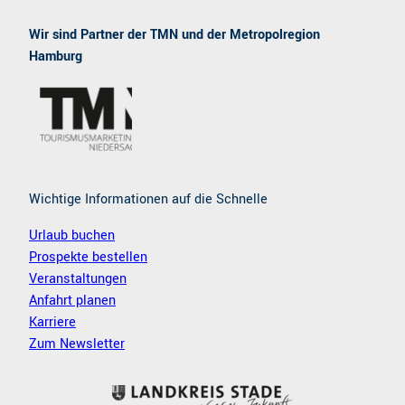
a
n
c
s
e
t
Wir sind Partner der TMN und der Metropolregion
b
a
Hamburg
o
g
o
r
k
a
m
Wichtige Informationen auf die Schnelle
Urlaub buchen
Prospekte bestellen
Veranstaltungen
Anfahrt planen
Karriere
Zum Newsletter