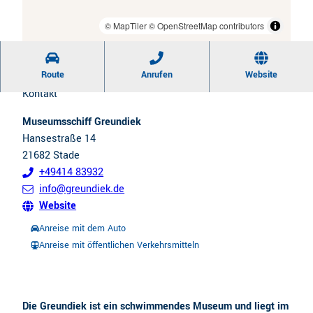
i
x
CC0
| Tourismusverband Landkreis Stade e.V.
l
© MapTiler
© OpenStreetMap contributors
i
w
m
e
i
Route
Anrufen
Website
c
e
Kontakt
h
r
Museumsschiff Greundiek
s
e
Hansestraße 14
e
n
21682
Stade
l
+49414 83932
n
info@greundiek.de
Website
Anreise mit dem Auto
Anreise mit öffentlichen Verkehrsmitteln
Die Greundiek ist ein schwimmendes Museum und liegt im