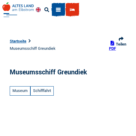
Z
u
Englisch
Suche
m
I
n
h
Startseite
Teilen
a
Museumsschiff Greundiek
PDF
l
t
Museumsschiff Greundiek
Museum
Schifffahrt