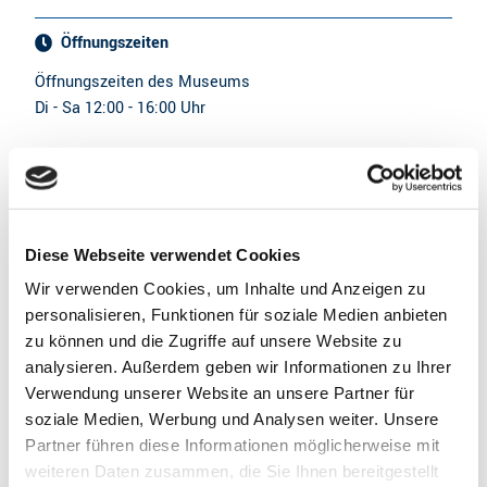
Öffnungszeiten
Öffnungszeiten des Museums
Di - Sa 12:00 - 16:00 Uhr
Informationen zu Veranstaltungen und Ausfahrten mit der
Greundieck finden Sie unter
https://www.greundiek.de/fahrten
Diese Webseite verwendet Cookies
Preisinformationen
Wir verwenden Cookies, um Inhalte und Anzeigen zu
Der Eintritt zum Museumsschiff ist frei.
personalisieren, Funktionen für soziale Medien anbieten
Für die Ausflugsfahrten variieren die Kosten pro Fahrt /
zu können und die Zugriffe auf unsere Website zu
Person, Kinder 5 bis 12 Jahre zahlen die Hälfte.
analysieren. Außerdem geben wir Informationen zu Ihrer
Detailliertere Preisinformationen finden Sie unter
Verwendung unserer Website an unsere Partner für
https://www.greundiek.de/fahrten
soziale Medien, Werbung und Analysen weiter. Unsere
Partner führen diese Informationen möglicherweise mit
weiteren Daten zusammen, die Sie Ihnen bereitgestellt
Eignung