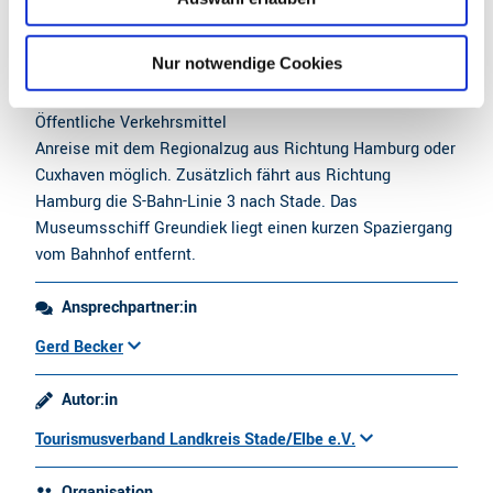
Parkaus Kaufland
h
Parkgarage Am Sande
l
Nur notwendige Cookies
Parkhaus Wallstraße
Öffentliche Verkehrsmittel
Anreise mit dem Regionalzug aus Richtung Hamburg oder
Cuxhaven möglich. Zusätzlich fährt aus Richtung
Hamburg die S-Bahn-Linie 3 nach Stade. Das
Museumsschiff Greundiek liegt einen kurzen Spaziergang
vom Bahnhof entfernt.
Ansprechpartner:in
Gerd Becker
Autor:in
Tourismusverband Landkreis Stade/Elbe e.V.
Organisation