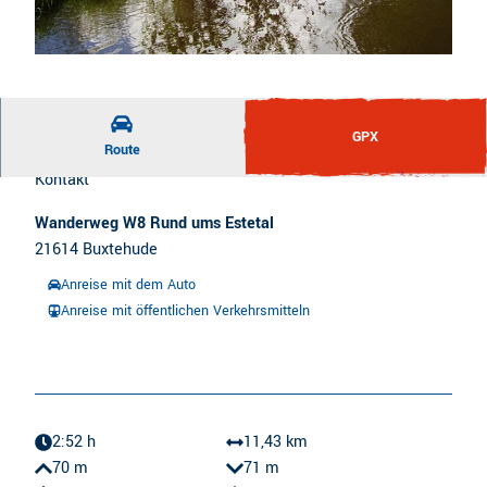
© Susanne Seemann, Urlaubsregion Altes Land am Elbstrom
GPX
Route
Kontakt
Wanderweg W8 Rund ums Estetal
21614
Buxtehude
Anreise mit dem Auto
Anreise mit öffentlichen Verkehrsmitteln
2:52 h
11,43 km
70 m
71 m