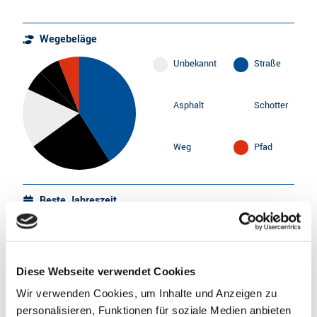
Wegebeläge
Unbekannt
Straße
Asphalt
Schotter
Weg
Pfad
Beste Jahreszeit
geeignet
wetterabhängig
Jan
Feb
Mär
Apr
Mai
Jun
Jul
Diese Webseite verwendet Cookies
Wir verwenden Cookies, um Inhalte und Anzeigen zu
Aug
Sep
Okt
Nov
Dez
personalisieren, Funktionen für soziale Medien anbieten