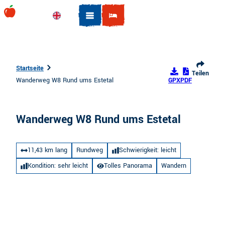
Z
u
Englisch
Suche
m
I
n
h
Startseite
Teilen
a
Wanderweg W8 Rund ums Estetal
GPX
PDF
l
t
Wanderweg W8 Rund ums Estetal
11,43 km lang
Rundweg
Schwierigkeit: leicht
Kondition: sehr leicht
Tolles Panorama
Wandern