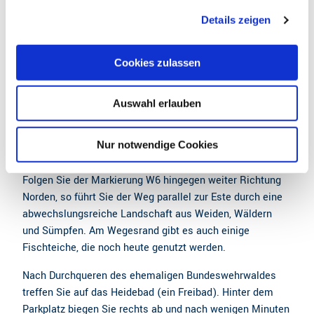
g
bedeutet den Abstieg von der Geest in das Tal der Este.
Details zeigen
s
Im Tal treffen Sie auf das Dorf Heimbruch, in dem einige
a
alte Bauernhäuser und Hofanlagen sehenswert sind. Kurz
u
Cookies zulassen
nach Verlassen des Dorfes überqueren Sie die Este auf
s
einer kleinen Brücke. Folgen Sie ab der Kreuzung hinter
w
der Brücke nun der Markierung WV, so kommen Sie zum
Auswahl erlauben
a
Parkplatz an der Nindorfer Straße bzw. weiter Richtung
h
Ottensen und Neukloster Forst. Auch ein Abstecher zum
l
Nur notwendige Cookies
Burgwall Ottensen bietet sich an.
Folgen Sie der Markierung W6 hingegen weiter Richtung
Norden, so führt Sie der Weg parallel zur Este durch eine
abwechslungsreiche Landschaft aus Weiden, Wäldern
und Sümpfen. Am Wegesrand gibt es auch einige
Fischteiche, die noch heute genutzt werden.
Nach Durchqueren des ehemaligen Bundeswehrwaldes
treffen Sie auf das Heidebad (ein Freibad). Hinter dem
Parkplatz biegen Sie rechts ab und nach wenigen Minuten