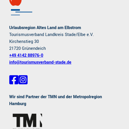
Urlaubsregion Altes Land am Elbstrom
Tourismusverband Landkreis Stade/Elbe e.V.
Kirchenstieg 30
21720 Grünendeich
+49 4142 88976-0
info@tourismusverband-stade.de
F
I
a
n
c
s
e
t
Wir sind Partner der TMN und der Metropolregion
b
a
Hamburg
o
g
o
r
k
a
m