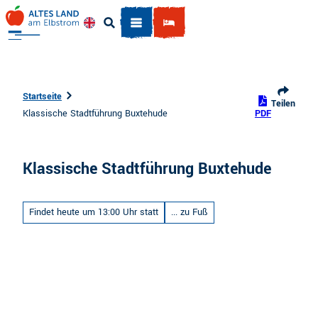
Z
u
Englisch
Suche
m
I
n
h
Startseite
Teilen
a
Klassische Stadtführung Buxtehude
PDF
l
t
Klassische Stadtführung Buxtehude
Findet heute um 13:00 Uhr statt
... zu Fuß