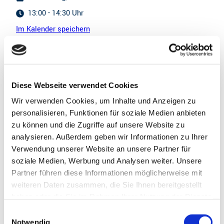
13:00 - 14:30 Uhr
Im Kalender speichern
Samstag, den 08.08.2026
13:00 - 14:30 Uhr
Im Kalender speichern
Diese Webseite verwendet Cookies
Wir verwenden Cookies, um Inhalte und Anzeigen zu
Dienstag, den 11.08.2026
personalisieren, Funktionen für soziale Medien anbieten
zu können und die Zugriffe auf unsere Website zu
13:00 - 14:30 Uhr
analysieren. Außerdem geben wir Informationen zu Ihrer
Im Kalender speichern
Verwendung unserer Website an unsere Partner für
soziale Medien, Werbung und Analysen weiter. Unsere
Donnerstag, den 13.08.2026
Partner führen diese Informationen möglicherweise mit
13:00 - 14:30 Uhr
weiteren Daten zusammen, die Sie Ihnen bereitgestellt
haben oder die Sie im Rahmen Ihrer Nutzung der Dienste
Im Kalender speichern
gesammelt haben.
E
Hinweis:
Bitte beachten Sie, dass nicht alle Inhalte der
Notwendig
Samstag, den 15.08.2026
i