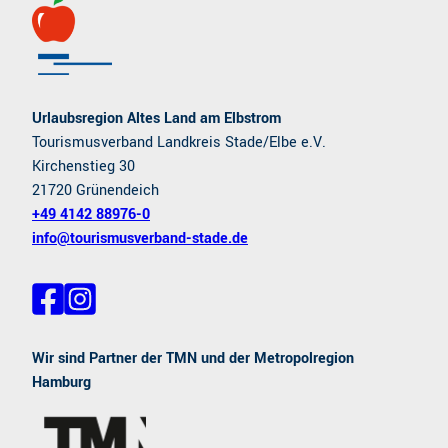
Urlaubsregion Altes Land am Elbstrom
Tourismusverband Landkreis Stade/Elbe e.V.
Kirchenstieg 30
21720 Grünendeich
+49 4142 88976-0
info@tourismusverband-stade.de
F
I
a
n
c
s
e
t
Wir sind Partner der TMN und der Metropolregion
b
a
Hamburg
o
g
o
r
k
a
m