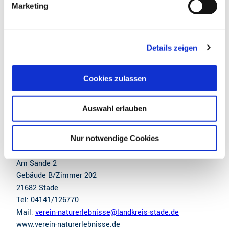
Marketing
u
Beste Jahreszeit
n
geeignet
wetterabhängig
g
Details zeigen
s
Jan
Feb
Mär
Apr
Mai
Jun
Jul
a
u
Cookies zulassen
Aug
Sep
Okt
Nov
Dez
s
w
Auswahl erlauben
a
Weitere Infos / Links
h
l
Kontakt:
Nur notwendige Cookies
Verein zur Förderung von Naturerlebnissen e.V.
Am Sande 2
Gebäude B/Zimmer 202
21682 Stade
Tel: 04141/126770
Mail:
verein-naturerlebnisse@landkreis-stade.de
www.verein-naturerlebnisse.de