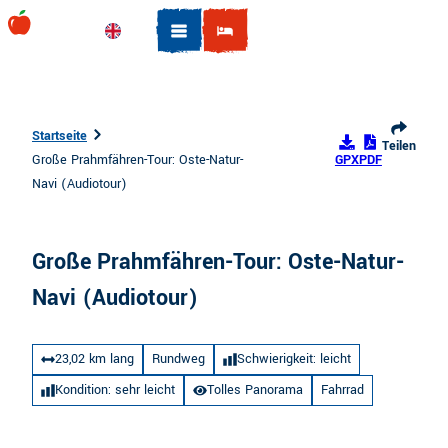
Z
u
Englisch
Suche
m
I
n
h
Startseite
Teilen
a
Große Prahmfähren-Tour: Oste-Natur-
GPX
PDF
l
Navi (Audiotour)
t
Große Prahmfähren-Tour: Oste-Natur-
Navi (Audiotour)
23,02 km lang
Rundweg
Schwierigkeit: leicht
Kondition: sehr leicht
Tolles Panorama
Fahrrad