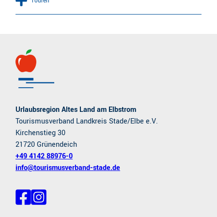
Touren
Urlaubsregion Altes Land am Elbstrom
Tourismusverband Landkreis Stade/Elbe e.V.
Kirchenstieg 30
21720 Grünendeich
+49 4142 88976-0
info@tourismusverband-stade.de
F
I
a
n
c
s