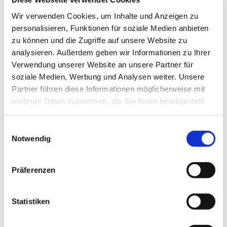
nach Gräpel, wo die letzte Eiszeit sandige Klippen am
Wir verwenden Cookies, um Inhalte und Anzeigen zu
Ufer hinterlassen hat. Hier setzen Sie nochmals mit der
personalisieren, Funktionen für soziale Medien anbieten
Prahmfähre über den Fluss, und erreichen wieder ihren
zu können und die Zugriffe auf unsere Website zu
Ausgangspunkt.
analysieren. Außerdem geben wir Informationen zu Ihrer
Verwendung unserer Website an unsere Partner für
soziale Medien, Werbung und Analysen weiter. Unsere
Partner führen diese Informationen möglicherweise mit
Gut zu wissen
weiteren Daten zusammen, die Sie Ihnen bereitgestellt
haben oder die Sie im Rahmen Ihrer Nutzung der Dienste
Wegebeläge
gesammelt haben.
E
Hinweis:
Bitte beachten Sie, dass nicht alle Inhalte der
Notwendig
i
Unbekannt
Straße
Seiten angezeigt werden, wenn Sie Cookies ablehnen.
n
Dazu gehört die Vollbildkarte mit den Rad- und
w
Präferenzen
Asphalt
Schotter
Wandertouren sowie alle Routentracks zum
i
Herunterladen.
l
l
Statistiken
Weg
Pfad
i
g