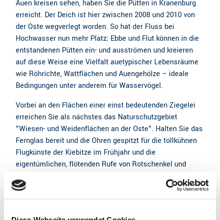
Auen kreisen sehen, haben Sie die Pütten in Kranenburg
erreicht. Der Deich ist hier zwischen 2008 und 2010 von
der Oste wegverlegt worden. So hat der Fluss bei
Hochwasser nun mehr Platz; Ebbe und Flut können in die
entstandenen Pütten ein- und ausströmen und kreieren
auf diese Weise eine Vielfalt auetypischer Lebensräume
wie Röhrichte, Wattflächen und Auengehölze – ideale
Bedingungen unter anderem für Wasservögel.
Vorbei an den Flächen einer einst bedeutenden Ziegelei
erreichen Sie als nächstes das Naturschutzgebiet
"Wiesen- und Weidenflächen an der Oste". Halten Sie das
Fernglas bereit und die Ohren gespitzt für die tollkühnen
Flugkünste der Kiebitze im Frühjahr und die
eigentümlichen, flötenden Rufe von Rotschenkel und
Uferschnepfe.
Nach einer Fahrt mit der motorbetriebenen Prahmfähre
bei Brobergen führt Sie die Route über das "Drei-
Landkreis-Eck" und das Moorhufendorf Ostendorf wieder
Diese Webseite verwendet Cookies