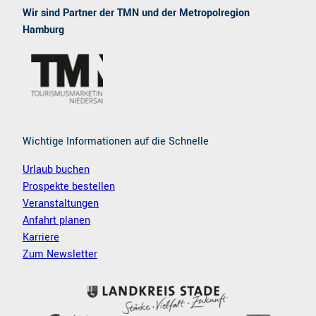
e
t
Wir sind Partner der TMN und der Metropolregion
b
a
Hamburg
o
g
o
r
k
a
m
Wichtige Informationen auf die Schnelle
Urlaub buchen
Prospekte bestellen
Veranstaltungen
Anfahrt planen
Karriere
Zum Newsletter