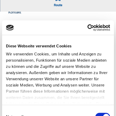
Route
Kontakt
Altstadt ganz modern - Audio zur Stader Altstadt
Elbe-Radwanderbus
21680
Stade
Anreise mit dem Auto
Diese Webseite verwendet Cookies
Anreise mit öffentlichen Verkehrsmitteln
Wir verwenden Cookies, um Inhalte und Anzeigen zu
personalisieren, Funktionen für soziale Medien anbieten
zu können und die Zugriffe auf unsere Website zu
analysieren. Außerdem geben wir Informationen zu Ihrer
Gut zu wissen
Verwendung unserer Website an unsere Partner für
soziale Medien, Werbung und Analysen weiter. Unsere
Partner führen diese Informationen möglicherweise mit
Autor:in
weiteren Daten zusammen, die Sie Ihnen bereitgestellt
Text: Christian Schmidt, Audio: Cruso GmbH für
haben oder die Sie im Rahmen Ihrer Nutzung der Dienste
Informations- und Navigationssysteme
gesammelt haben.
E