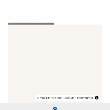
Altstadt ganz modern - Audio zur St
© Urlaubsregion Altes Land am Elbstrom
© MapTiler
© OpenStreetMap contributors