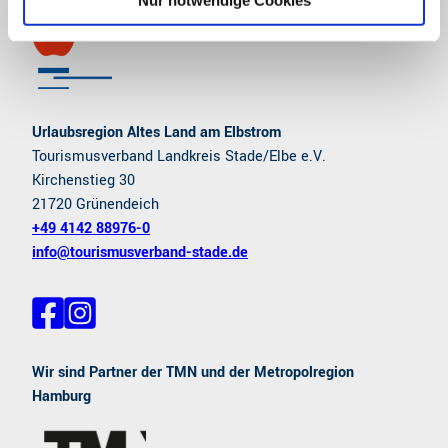
Urlaubsregion Altes Land am Elbstrom
Tourismusverband Landkreis Stade/Elbe e.V.
Kirchenstieg 30
21720 Grünendeich
+49 4142 88976-0
info@tourismusverband-stade.de
F
I
a
n
c
s
e
t
Wir sind Partner der TMN und der Metropolregion
b
a
Hamburg
o
g
o
r
k
a