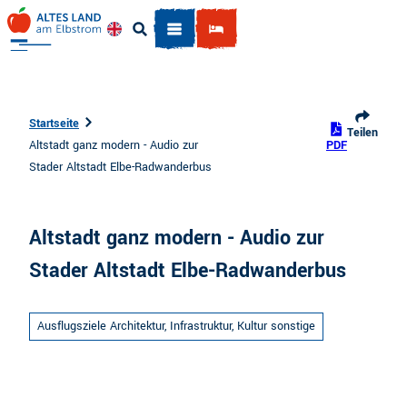
Z
u
Englisch
Suche
m
I
n
h
Startseite
Teilen
a
Altstadt ganz modern - Audio zur
PDF
l
Stader Altstadt Elbe-Radwanderbus
t
Altstadt ganz modern - Audio zur
Stader Altstadt Elbe-Radwanderbus
Ausflugsziele Architektur, Infrastruktur, Kultur sonstige