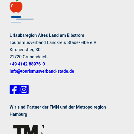
Urlaubsregion Altes Land am Elbstrom
Tourismusverband Landkreis Stade/Elbe e.V.
Kirchenstieg 30
21720 Grünendeich
+49 4142 88976-0
info@tourismusverband-stade.de
F
I
a
n
c
s
e
t
Wir sind Partner der TMN und der Metropolregion
b
a
Hamburg
o
g
o
r
k
a
m