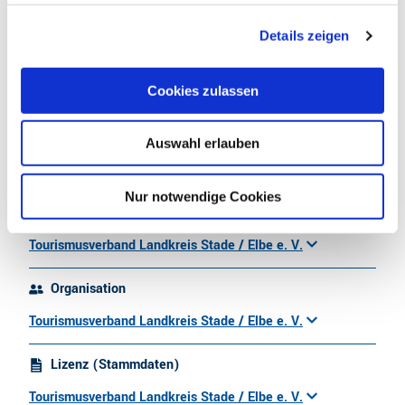
g
Haartrockner
Details zeigen
s
a
Zahlungsmöglichkeiten
u
Cookies zulassen
Barzahlung vor Ort, Mastercard, Paypal, Girocard/EC-Karte
s
w
Anreise & Parken
Auswahl erlauben
a
h
https://www.hotel-stadtpark-buxtehude.de/anfahrt/
l
Nur notwendige Cookies
Autor:in
Tourismusverband Landkreis Stade / Elbe e. V.
Organisation
Tourismusverband Landkreis Stade / Elbe e. V.
Lizenz (Stammdaten)
Tourismusverband Landkreis Stade / Elbe e. V.