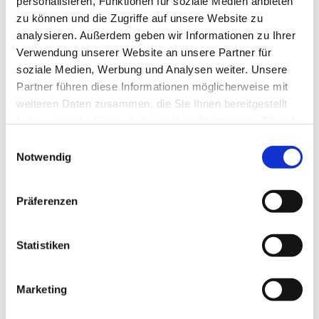
personalisieren, Funktionen für soziale Medien anbieten
zu können und die Zugriffe auf unsere Website zu
analysieren. Außerdem geben wir Informationen zu Ihrer
für Individualgäste
Verwendung unserer Website an unsere Partner für
soziale Medien, Werbung und Analysen weiter. Unsere
Zertifizierung und Gütesiegel - Gastgeber
Partner führen diese Informationen möglicherweise mit
weiteren Daten zusammen, die Sie Ihnen bereitgestellt
Bett + Bike (ADFC)
haben oder die Sie im Rahmen Ihrer Nutzung der Dienste
gesammelt haben.
E
Ausstattung Gesamtunterkunft
Hinweis:
Bitte beachten Sie, dass nicht alle Inhalte der
Notwendig
i
Seiten angezeigt werden, wenn Sie Cookies ablehnen.
n
WLAN
Dazu gehört die Vollbildkarte mit den Rad- und
w
Präferenzen
Wandertouren sowie alle Routentracks zum
i
Ausstattung Zimmer/Ferienwohnung/Ferienhaus
Herunterladen.
l
l
Statistiken
Safe
i
g
Marketing
Kaffeemaschine
u
n