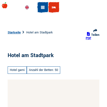
Z
u
Englisch
Suche
m
I
n
h
Startseite
Hotel am Stadtpark
Teilen
a
PDF
l
t
Hotel am Stadtpark
Hotel garni
Anzahl der Betten: 50