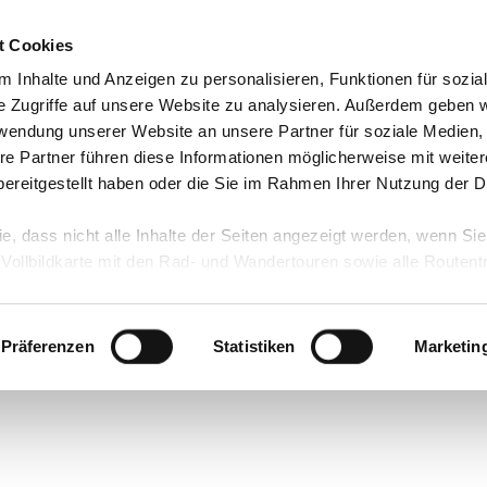
t Cookies
 Inhalte und Anzeigen zu personalisieren, Funktionen für sozia
e Zugriffe auf unsere Website zu analysieren. Außerdem geben w
rwendung unserer Website an unsere Partner für soziale Medien
re Partner führen diese Informationen möglicherweise mit weite
ereitgestellt haben oder die Sie im Rahmen Ihrer Nutzung der D
ie, dass nicht alle Inhalte der Seiten angezeigt werden, wenn Si
 Vollbildkarte mit den Rad- und Wandertouren sowie alle Routen
en
Präferenzen
Statistiken
Marketin
ch I Hofladen