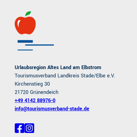
Urlaubsregion Altes Land am Elbstrom
Tourismusverband Landkreis Stade/Elbe e.V.
Kirchenstieg 30
21720 Grünendeich
+49 4142 88976-0
info@tourismusverband-stade.de
F
I
a
n