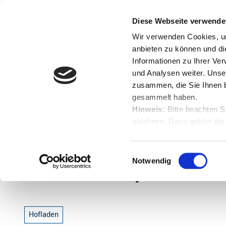
Z
u
Diese Webseite verwende
Menü
Buchen
m
Englisch
Suche
Wir verwenden Cookies, um
I
anbieten zu können und di
n
Informationen zu Ihrer Ve
und Analysen weiter. Unse
h
zusammen, die Sie Ihnen b
a
gesammelt haben.
l
Hinweis:
Bitte beachten S
t
ablehnen. Dazu gehört die
Startseite
Münchhof I Gallowayzucht I Biofleisch I Hoflad
Herunterladen.
E
Notwendig
i
Münchhof I Gallowayzucht I Biofleis
n
w
i
Hofladen
l