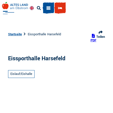
Z
u
Englisch
Suche
m
I
n
h
Startseite
Eissporthalle Harsefeld
Teilen
a
PDF
l
t
Eissporthalle Harsefeld
Eislauf/Eishalle