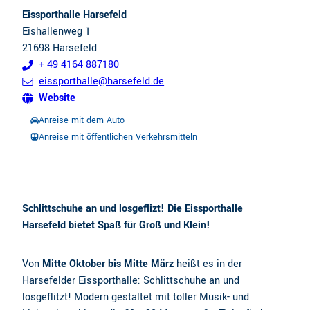
h
r
Eissporthalle Harsefeld
s
e
Eishallenweg 1
e
n
21698
Harsefeld
l
+ 49 4164 887180
n
eissporthalle@harsefeld.de
Website
Anreise mit dem Auto
Anreise mit öffentlichen Verkehrsmitteln
Schlittschuhe an und losgeflizt! Die Eissporthalle
Harsefeld bietet Spaß für Groß und Klein!
Von
Mitte Oktober bis Mitte März
heißt es in der
Harsefelder Eissporthalle: Schlittschuhe an und
losgeflitzt! Modern gestaltet mit toller Musik- und