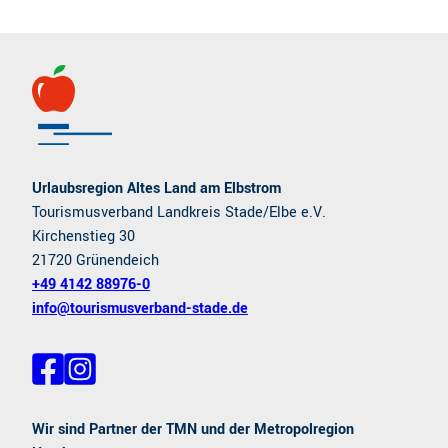
Urlaubsregion Altes Land am Elbstrom
Tourismusverband Landkreis Stade/Elbe e.V.
Kirchenstieg 30
21720 Grünendeich
+49 4142 88976-0
info@tourismusverband-stade.de
F
I
a
n
c
s
e
t
Wir sind Partner der TMN und der Metropolregion
b
a