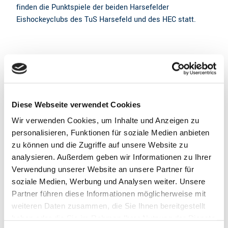
finden die Punktspiele der beiden Harsefelder
Eishockeyclubs des TuS Harsefeld und des HEC statt.
Schlittschuhe von Schuhgröße 25 bis 50 sind vorrätig und
werden gegen ein Pfand (Personalausweis) für 3,40 EUR
ausgeliehen.
Diese Webseite verwendet Cookies
Wir verwenden Cookies, um Inhalte und Anzeigen zu
Gut zu wissen
personalisieren, Funktionen für soziale Medien anbieten
zu können und die Zugriffe auf unsere Website zu
analysieren. Außerdem geben wir Informationen zu Ihrer
Öffnungszeiten
Verwendung unserer Website an unsere Partner für
Montag: 15 - 18 Uhr öffentliches Eislaufen für Eltern und
soziale Medien, Werbung und Analysen weiter. Unsere
Kind
Partner führen diese Informationen möglicherweise mit
(Einlass für Jugendliche bis zum einschließlich 12.
weiteren Daten zusammen, die Sie Ihnen bereitgestellt
Lebensjahr)
haben oder die Sie im Rahmen Ihrer Nutzung der Dienste