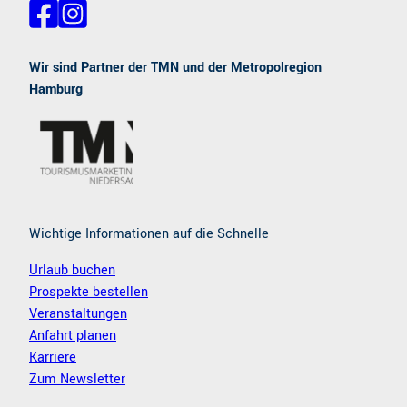
F
I
a
n
c
s
e
t
Wir sind Partner der TMN und der Metropolregion
b
a
Hamburg
o
g
o
r
k
a
m
Wichtige Informationen auf die Schnelle
Urlaub buchen
Prospekte bestellen
Veranstaltungen
Anfahrt planen
Karriere
Zum Newsletter