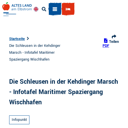
Z
u
Englisch
Suche
m
I
n
h
Startseite
Teilen
a
Die Schleusen in der Kehdinger
PDF
l
Marsch - Infotafel Maritimer
t
Spaziergang Wischhafen
Die Schleusen in der Kehdinger Marsch
- Infotafel Maritimer Spaziergang
Wischhafen
Infopunkt