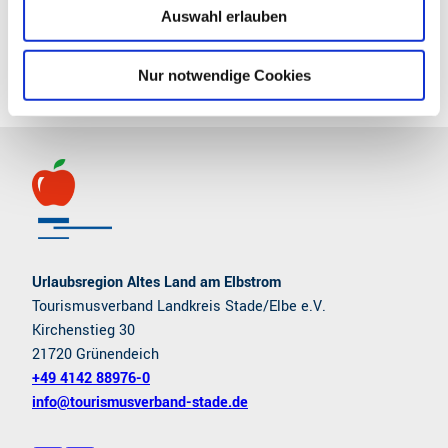
Sehenswertes
Auswahl erlauben
a
h
Touren
l
Nur notwendige Cookies
Urlaubsregion Altes Land am Elbstrom
Tourismusverband Landkreis Stade/Elbe e.V.
Kirchenstieg 30
21720 Grünendeich
+49 4142 88976-0
info@tourismusverband-stade.de