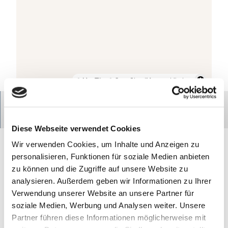
© Touristikverein Kehdingen e. V.
© MapTiler
© OpenStreetMap contributors
Route
Diese Webseite verwendet Cookies
Kontakt
Wir verwenden Cookies, um Inhalte und Anzeigen zu
Die Schleusen in der Kehdinger Marsch - Infotafel
personalisieren, Funktionen für soziale Medien anbieten
Maritimer Spaziergang Wischhafen
zu können und die Zugriffe auf unsere Website zu
Unterm Deich
analysieren. Außerdem geben wir Informationen zu Ihrer
21737
Wischhafen
Verwendung unserer Website an unsere Partner für
Anreise mit dem Auto
soziale Medien, Werbung und Analysen weiter. Unsere
Anreise mit öffentlichen Verkehrsmitteln
Partner führen diese Informationen möglicherweise mit