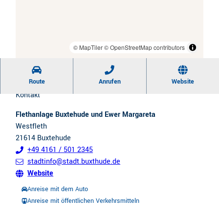
CC0
| Tourismusverband Landkreis Stade e.V.
© MapTiler
© OpenStreetMap contributors
Route
Anrufen
Website
Kontakt
Flethanlage Buxtehude und Ewer Margareta
Westfleth
21614
Buxtehude
+49 4161 / 501 2345
stadtinfo@stadt.buxthude.de
Website
Anreise mit dem Auto
Anreise mit öffentlichen Verkehrsmitteln