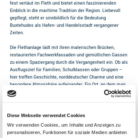
fest vertäut im Fleth und bietet einen faszinierenden
Einblick in die maritime Tradition der Region. Liebevoll
gepflegt, steht er sinnbildlich für die Bedeutung
Buxtehudes als Hafen- und Handelsstadt vergangener
Zeiten.
Die Flethanlage lädt mit ihren malerischen Brücken,
restaurierten Fachwerkfassaden und gemütlichen Gassen
zu einem Spaziergang durch die Vergangenheit ein. Ob als
Ausflugsziel für Familien, Schulklassen oder Gruppen –
hier treffen Geschichte, norddeutscher Charme und eine
besondere Atmosphäre aufeinander. Ein Ort, an dem man
verweilen und die Seele des alten Buxtehude spüren kann.
Gut zu wissen
Diese Webseite verwendet Cookies
Wir verwenden Cookies, um Inhalte und Anzeigen zu
personalisieren, Funktionen für soziale Medien anbieten
Öffnungszeiten