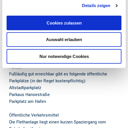
Zahlungsmöglichkeiten
Details zeigen
s
a
kostenfrei
u
Cookies zulassen
s
Anreise & Parken
w
Anreise
Auswahl erlauben
a
Von der A26 die Ausschilderung Richtung Buxtehude
h
Zentrum folgen.
l
Nur notwendige Cookies
Parken
Fußläufig gut erreichbar gibt es folgende öffentliche
Parkplätze (in der Regel kostenpflichtig):
Altstadtparkplatz
Parkaus Hansestraße
Parkplatz am Hafen
Öffentliche Verkehrsmittel
Die Flethanlage liegt einen kurzen Spaziergang vom