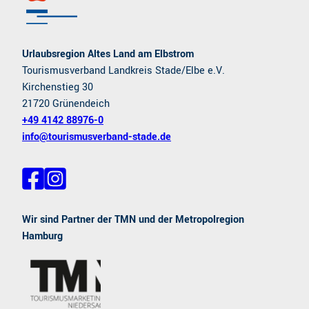
Urlaubsregion Altes Land am Elbstrom
Tourismusverband Landkreis Stade/Elbe e.V.
Kirchenstieg 30
21720 Grünendeich
+49 4142 88976-0
info@tourismusverband-stade.de
F
I
a
n
c
s
e
t
Wir sind Partner der TMN und der Metropolregion
b
a
Hamburg
o
g
o
r
k
a
m