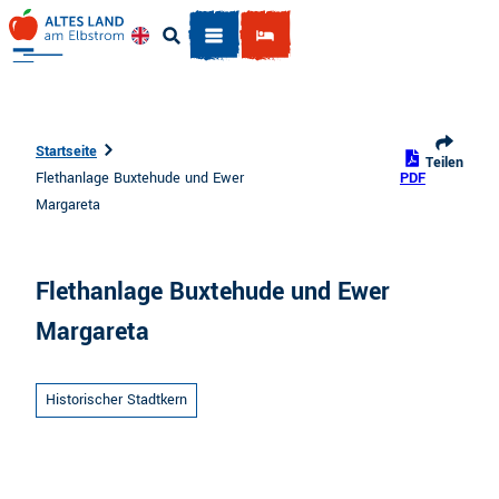
Z
u
Englisch
Suche
m
I
n
h
Startseite
Teilen
a
Flethanlage Buxtehude und Ewer
PDF
l
Margareta
t
Flethanlage Buxtehude und Ewer
Margareta
Historischer Stadtkern