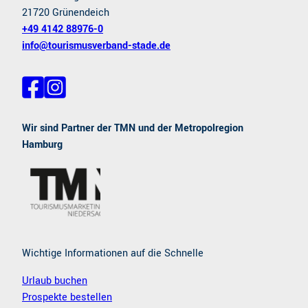
21720 Grünendeich
+49 4142 88976-0
info@tourismusverband-stade.de
F
I
a
n
c
s
e
t
Wir sind Partner der TMN und der Metropolregion
b
a
Hamburg
o
g
o
r
k
a
m
Wichtige Informationen auf die Schnelle
Urlaub buchen
Prospekte bestellen