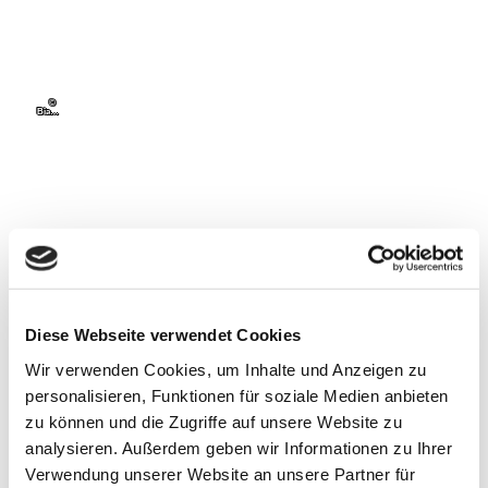
r
B
p
r
'
e
s
©
s
Biank
a
M
Zydek
t
,
Urlau
u
bsreg
ion
Altes
s
Land
am
Elbstr
e
om
u
m
B
r
Diese Webseite verwendet Cookies
e
s
Wir verwenden Cookies, um Inhalte und Anzeigen zu
t
personalisieren, Funktionen für soziale Medien anbieten
zu können und die Zugriffe auf unsere Website zu
analysieren. Außerdem geben wir Informationen zu Ihrer
Verwendung unserer Website an unsere Partner für