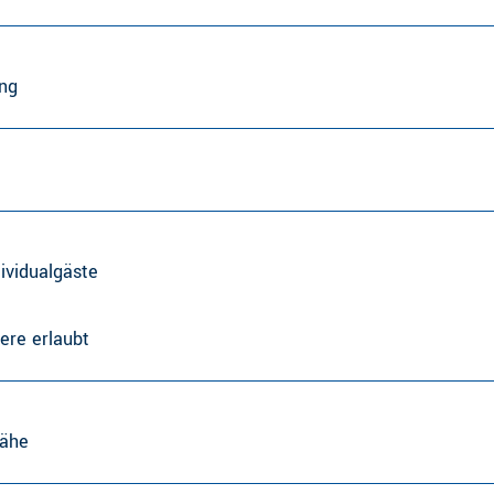
ng
dividualgäste
ere erlaubt
nähe