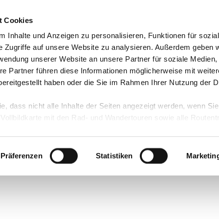
t Cookies
n
 Inhalte und Anzeigen zu personalisieren, Funktionen für sozia
e Zugriffe auf unsere Website zu analysieren. Außerdem geben w
rwendung unserer Website an unsere Partner für soziale Medien
re Partner führen diese Informationen möglicherweise mit weite
ereitgestellt haben oder die Sie im Rahmen Ihrer Nutzung der D
ie, dass nicht alle Inhalte der Seiten angezeigt werden, wenn Si
 Vollbildkarte mit den Rad- und Wandertouren sowie alle Routen
Präferenzen
Statistiken
Marketin