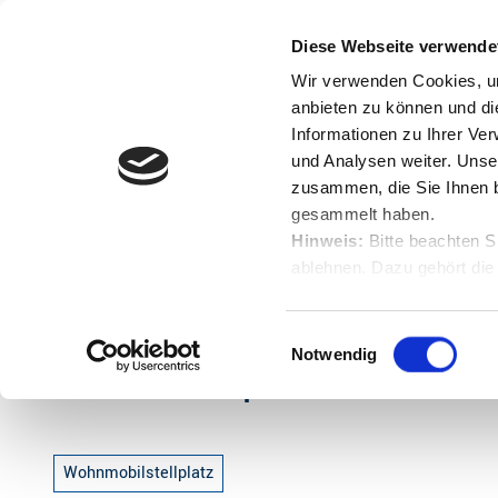
Z
u
Diese Webseite verwende
Menü
Buche
m
Englisch
Suche
Wir verwenden Cookies, um
I
anbieten zu können und di
n
Informationen zu Ihrer Ve
und Analysen weiter. Unse
h
zusammen, die Sie Ihnen b
a
gesammelt haben.
l
Hinweis:
Bitte beachten S
t
ablehnen. Dazu gehört die
Startseite
Wohnmobilstellplatz Großenwörden
Herunterladen.
E
Notwendig
i
Wohnmobilstellplatz Großenwörden
n
w
i
Wohnmobilstellplatz
l