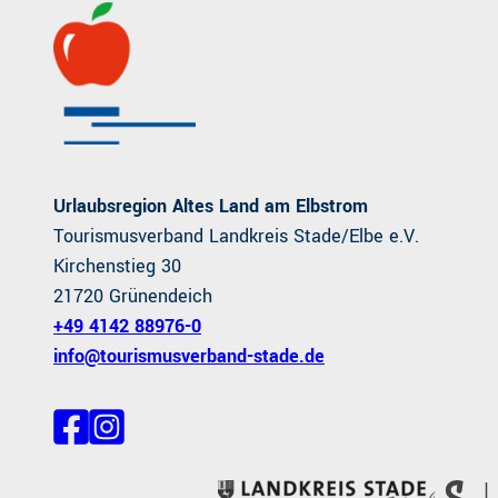
Urlaubsregion Altes Land am Elbstrom
Tourismusverband Landkreis Stade/Elbe e.V.
Kirchenstieg 30
21720 Grünendeich
+49 4142 88976-0
info@tourismusverband-stade.de
F
I
a
n
c
s
e
t