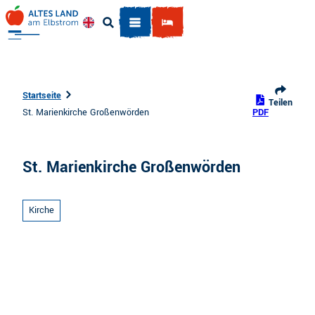
Z
u
Englisch
Suche
m
I
n
h
Startseite
Teilen
a
St. Marienkirche Großenwörden
PDF
l
t
St. Marienkirche Großenwörden
Kirche