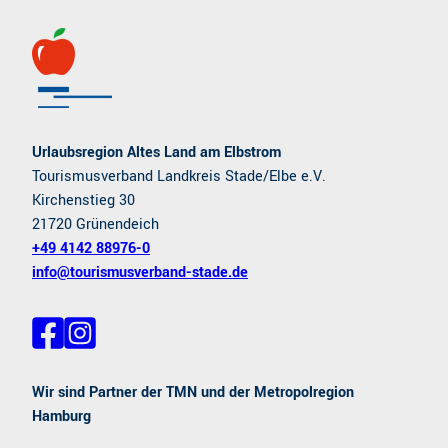
Urlaubsregion Altes Land am Elbstrom
Tourismusverband Landkreis Stade/Elbe e.V.
Kirchenstieg 30
21720 Grünendeich
+49 4142 88976-0
info@tourismusverband-stade.de
F
I
a
n
c
s
e
t
Wir sind Partner der TMN und der Metropolregion
b
a
Hamburg
o
g
o
r