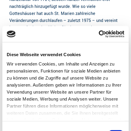
nachträglich hinzugefügt wurde. Wie so viele
Gotteshäuser hat auch St. Marien zahlreiche
Veränderungen durchlaufen – zuletzt 1975 – und vereint
heute auf stimmige Weise Glaubenszeugnisse aus ganz
unterschiedlichen Epochen.
Diese Webseite verwendet Cookies
Gut zu wissen
Wir verwenden Cookies, um Inhalte und Anzeigen zu
personalisieren, Funktionen für soziale Medien anbieten
Öffnungszeiten
zu können und die Zugriffe auf unsere Website zu
1. April bis 31. Oktober täglich 9 bis 18 Uhr
analysieren. Außerdem geben wir Informationen zu Ihrer
Verwendung unserer Website an unsere Partner für
Preisinformationen
soziale Medien, Werbung und Analysen weiter. Unsere
Partner führen diese Informationen möglicherweise mit
Die Besichtigung der Kirche ist kostenfrei.
weiteren Daten zusammen, die Sie Ihnen bereitgestellt
haben oder die Sie im Rahmen Ihrer Nutzung der Dienste
Eignung
gesammelt haben.
E