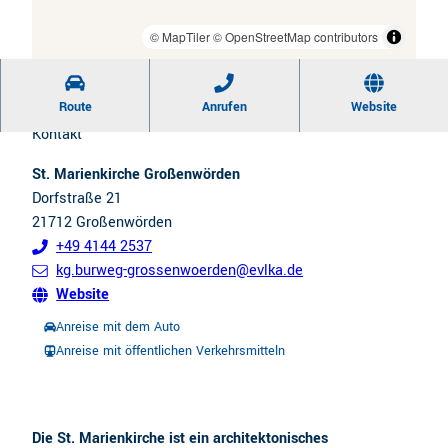
CC-BY-SA
| Martin Elsen, Urlaubsregion Altes Land am Elbstrom
© MapTiler
© OpenStreetMap contributors
Route
Anrufen
Website
Kontakt
St. Marienkirche Großenwörden
Dorfstraße 21
21712
Großenwörden
+49 4144 2537
kg.burweg-grossenwoerden@evlka.de
Website
Anreise mit dem Auto
Anreise mit öffentlichen Verkehrsmitteln
Die St. Marienkirche ist ein architektonisches