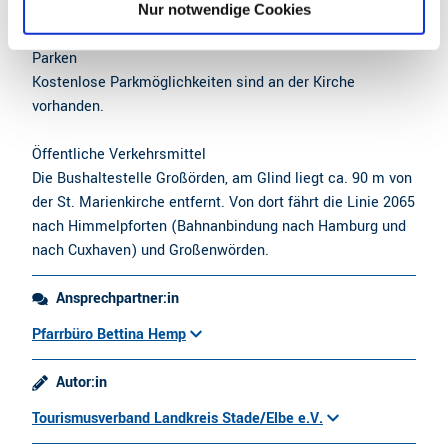
l
die St. Marienkirche auf der linken Seite.
Nur notwendige Cookies
Parken
Kostenlose Parkmöglichkeiten sind an der Kirche
vorhanden.
Öffentliche Verkehrsmittel
Die Bushaltestelle Großörden, am Glind liegt ca. 90 m von
der St. Marienkirche entfernt. Von dort fährt die Linie 2065
nach Himmelpforten (Bahnanbindung nach Hamburg und
nach Cuxhaven) und Großenwörden.
Ansprechpartner:in
Pfarrbüro Bettina Hemp
Autor:in
Tourismusverband Landkreis Stade/Elbe e.V.