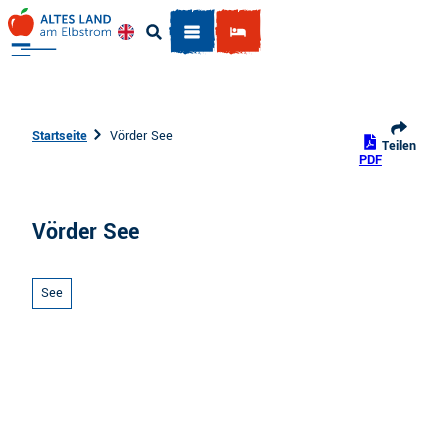
Z
u
Englisch
Suche
m
I
n
h
Startseite
Vörder See
Teilen
a
PDF
l
t
Vörder See
See