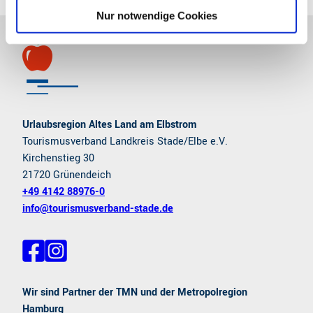
l
Nur notwendige Cookies
Urlaubsregion Altes Land am Elbstrom
Tourismusverband Landkreis Stade/Elbe e.V.
Kirchenstieg 30
21720 Grünendeich
+49 4142 88976-0
info@tourismusverband-stade.de
F
I
a
n
c
s
e
t
Wir sind Partner der TMN und der Metropolregion
b
a
Hamburg
o
g