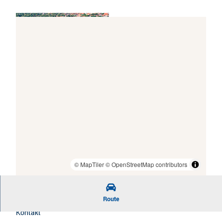
Vörder See - Oste-Natur-Navi Erwac
© Urlaubsregion Altes Land am Elbstrom
© MapTiler
© OpenStreetMap contributors
Route
Kontakt