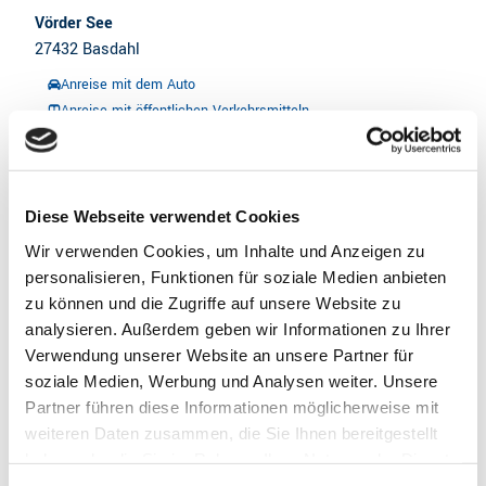
Vörder See
27432
Basdahl
Anreise mit dem Auto
Anreise mit öffentlichen Verkehrsmitteln
Diese Webseite verwendet Cookies
Der Vörder See in Bremervörde ist ein beliebtes
Ausflugsziel.
Wir verwenden Cookies, um Inhalte und Anzeigen zu
personalisieren, Funktionen für soziale Medien anbieten
zu können und die Zugriffe auf unsere Website zu
Im Garten der Sinne fordern Erlebnisstationen alle Sinne
analysieren. Außerdem geben wir Informationen zu Ihrer
heraus.
Verwendung unserer Website an unsere Partner für
soziale Medien, Werbung und Analysen weiter. Unsere
Partner führen diese Informationen möglicherweise mit
Gut zu wissen
weiteren Daten zusammen, die Sie Ihnen bereitgestellt
haben oder die Sie im Rahmen Ihrer Nutzung der Dienste
gesammelt haben.