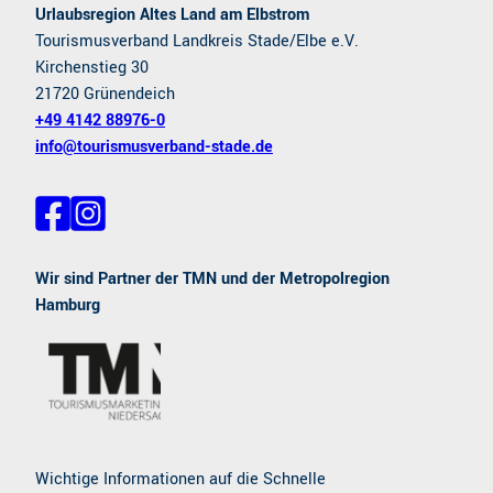
Urlaubsregion Altes Land am Elbstrom
Tourismusverband Landkreis Stade/Elbe e.V.
Kirchenstieg 30
21720 Grünendeich
+49 4142 88976-0
info@tourismusverband-stade.de
F
I
a
n
c
s
e
t
Wir sind Partner der TMN und der Metropolregion
b
a
Hamburg
o
g
o
r
k
a
m
Wichtige Informationen auf die Schnelle