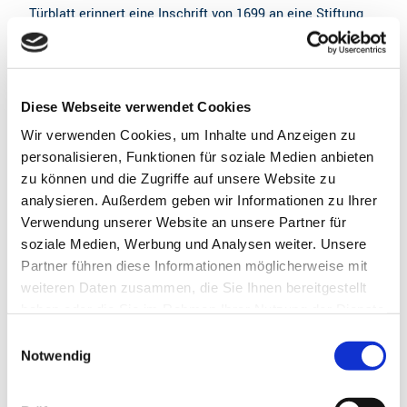
Türblatt erinnert eine Inschrift von 1699 an eine Stiftung
und erzählt von persönlicher Erinnerungskultur. Im
Innenraum verweisen zwei Glasbilder auf zentrale Motive
der Kirchengeschichte.
Diese Webseite verwendet Cookies
Besonders eindrucksvoll zeigt sich der Friedhof rund um
Wir verwenden Cookies, um Inhalte und Anzeigen zu
die Kirche. Unterschiedlich gestaltete Grabsteine
personalisieren, Funktionen für soziale Medien anbieten
spiegeln Lebenswege und sozialen Wandel wider.
zu können und die Zugriffe auf unsere Website zu
Steinmetzarbeiten mit stilisierten Seemonstern machen
analysieren. Außerdem geben wir Informationen zu Ihrer
den maritimen Bezug sichtbar und laden dazu ein,
Verwendung unserer Website an unsere Partner für
verborgene Geschichten zu entdecken. Direkt am
soziale Medien, Werbung und Analysen weiter. Unsere
Fernradweg Mönchsweg gelegen, ist die Kirche ein
Partner führen diese Informationen möglicherweise mit
reizvoller Zwischenstopp für Radreisende sowie für
weiteren Daten zusammen, die Sie Ihnen bereitgestellt
Architektur- und Geschichtsinteressierte.
haben oder die Sie im Rahmen Ihrer Nutzung der Dienste
gesammelt haben.
E
Hinweis:
Bitte beachten Sie, dass nicht alle Inhalte der
Notwendig
i
Gut zu wissen
Seiten angezeigt werden, wenn Sie Cookies ablehnen.
n
Dazu gehört die Vollbildkarte mit den Rad- und
w