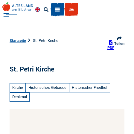
Z
u
Englisch
Suche
m
I
n
h
Startseite
St. Petri Kirche
Teilen
a
PDF
l
t
St. Petri Kirche
Kirche
Historisches Gebäude
Historischer Friedhof
Denkmal