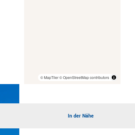
e
h
r
s
e
e
n
l
n
© MapTiler
© OpenStreetMap contributors
In der Nähe