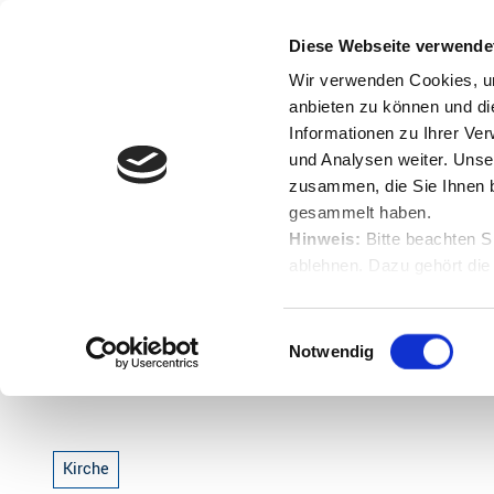
Z
u
Diese Webseite verwende
Menü
Buchen
m
Englisch
Suche
Wir verwenden Cookies, um
I
anbieten zu können und di
n
Informationen zu Ihrer Ve
und Analysen weiter. Unse
h
zusammen, die Sie Ihnen b
a
gesammelt haben.
l
Hinweis:
Bitte beachten S
t
ablehnen. Dazu gehört die
Startseite
St. Nikolai Kirche in Borstel
Herunterladen.
E
Notwendig
i
St. Nikolai Kirche in Borstel
n
w
i
Kirche
l