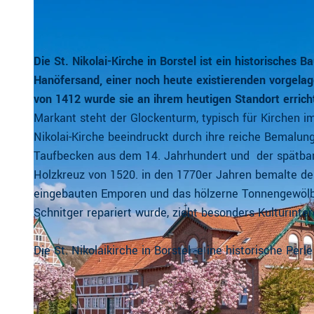
Die St. Nikolai-Kirche in Borstel ist ein historisches
Hanöfersand, einer noch heute existierenden vorgelage
von 1412 wurde sie an ihrem heutigen Standort errich
Markant steht der Glockenturm, typisch für Kirchen i
Nikolai-Kirche beeindruckt durch ihre reiche Bemalun
Taufbecken aus dem 14. Jahrhundert und der spätbar
Holzkreuz von 1520. in den 1770er Jahren bemalte de
eingebauten Emporen und das hölzerne Tonnengewölbe
Schnitger repariert wurde, zieht besonders Kulturinter
Die St. Nikolaikirche in Borstel -e ine historische Per