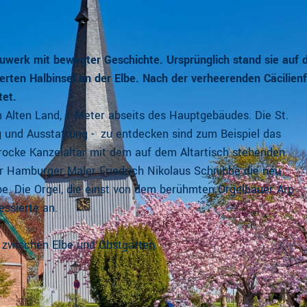
 Bauwerk mit bewegter Geschichte. Ursprünglich stand sie auf
rten Halbinsel an der Elbe. Nach der verheerenden Cäcilienf
tet.
m Alten Land, 1 Meter abseits des Hauptgebäudes. Die St.
g und Ausstattung - zu entdecken sind zum Beispiel das
ocke Kanzelaltar mit dem auf dem Altartisch stehenden
r Hamburger Maler Friedrich Nikolaus Schnibbe die neu
. Die Orgel, die einst von dem berühmten Orgelbauer Arp
essierte an.
le zwischen Elbe und Obstgärten.