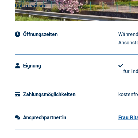
Gut zu wissen
CC0
| Tourismusverband Landkreis Stade e.V.
Öffnungszeiten
Während 
Ansonste
Eignung
für In
Zahlungsmöglichkeiten
kostenfr
Ansprechpartner:in
Frau Rit