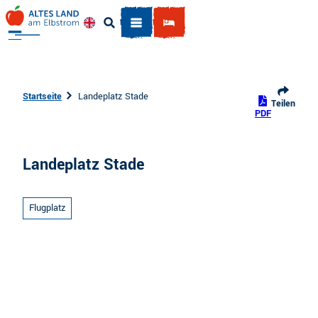
Z
u
Englisch
Suche
m
I
n
h
Startseite
Landeplatz Stade
Teilen
a
PDF
l
t
Landeplatz Stade
Flugplatz