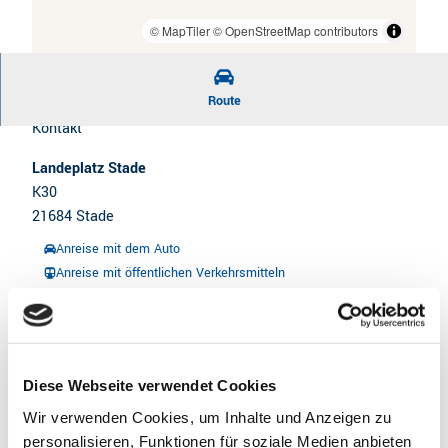
i
x
© Bianka Zydek,
lsv-stade.de/pages/unser-flugplatz.php
l
© MapTiler
© OpenStreetMap contributors
i
w
m
e
i
Route
c
e
Kontakt
h
r
Landeplatz Stade
s
e
K30
e
n
21684
Stade
l
Anreise mit dem Auto
n
Anreise mit öffentlichen Verkehrsmitteln
Unser Flugplatz ist verkehrstechnisch sehr gut zu
erreichen. Auf den folgenden Seiten erhalten Sie eine
Diese Webseite verwendet Cookies
Anfahrtsskizze sowie Informationen über den Flugplatz,
Wir verwenden Cookies, um Inhalte und Anzeigen zu
um zu uns zu gelangen - als "Fußgänger" oder als Flieger.
personalisieren, Funktionen für soziale Medien anbieten