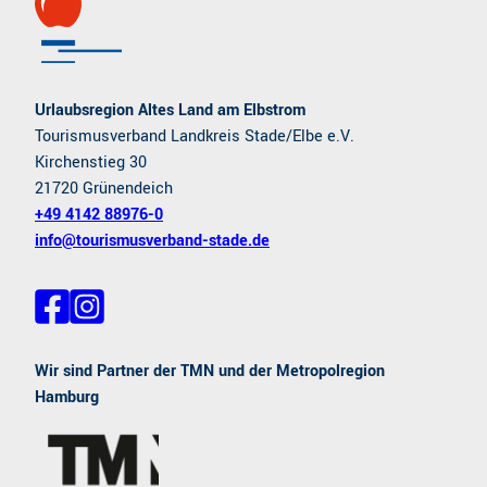
Urlaubsregion Altes Land am Elbstrom
Tourismusverband Landkreis Stade/Elbe e.V.
Kirchenstieg 30
21720 Grünendeich
+49 4142 88976-0
info@tourismusverband-stade.de
F
I
a
n
c
s
e
t
Wir sind Partner der TMN und der Metropolregion
b
a
Hamburg
o
g
o
r
k
a
m