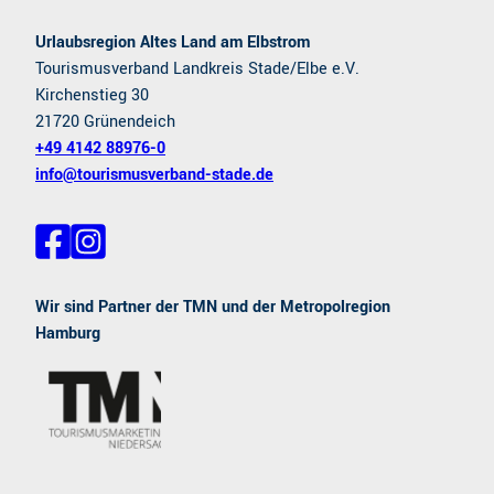
Urlaubsregion Altes Land am Elbstrom
Tourismusverband Landkreis Stade/Elbe e.V.
Kirchenstieg 30
21720 Grünendeich
+49 4142 88976-0
info@tourismusverband-stade.de
F
I
a
n
c
s
e
t
Wir sind Partner der TMN und der Metropolregion
b
a
Hamburg
o
g
o
r
k
a
m