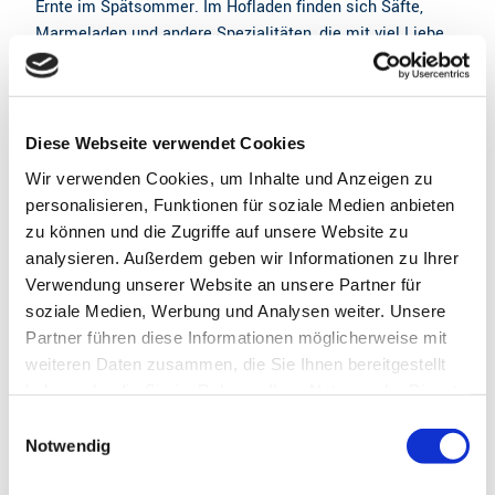
Ernte im Spätsommer. Im Hofladen finden sich Säfte,
Marmeladen und andere Spezialitäten, die mit viel Liebe
aus eigener Ernte hergestellt werden. Wer die
Ursprünglichkeit norddeutscher Landwirtschaft schätzt,
findet hier ein Stück authentischer Regionalkultur. Ob für
einen entspannten Nachmittag, eine kleine Landpartie
Diese Webseite verwendet Cookies
oder den Einkauf direkt vom Erzeuger – der Obsthof
Wir verwenden Cookies, um Inhalte und Anzeigen zu
PuurtenQuast bietet ein Erlebnis, das nachklingt:
personalisieren, Funktionen für soziale Medien anbieten
bodenständig, herzlich und genussvoll.
zu können und die Zugriffe auf unsere Website zu
analysieren. Außerdem geben wir Informationen zu Ihrer
Verwendung unserer Website an unsere Partner für
Gut zu wissen
soziale Medien, Werbung und Analysen weiter. Unsere
Partner führen diese Informationen möglicherweise mit
weiteren Daten zusammen, die Sie Ihnen bereitgestellt
Öffnungszeiten
haben oder die Sie im Rahmen Ihrer Nutzung der Dienste
Freitag, Samstag und Sonntag jeweils 14.00 - 18.00 Uhr
gesammelt haben.
E
Hinweis:
Bitte beachten Sie, dass nicht alle Inhalte der
Notwendig
i
Frühstücks-Angebot: jeden Freitag von 09.30 bis 12.30 Uhr
Seiten angezeigt werden, wenn Sie Cookies ablehnen.
n