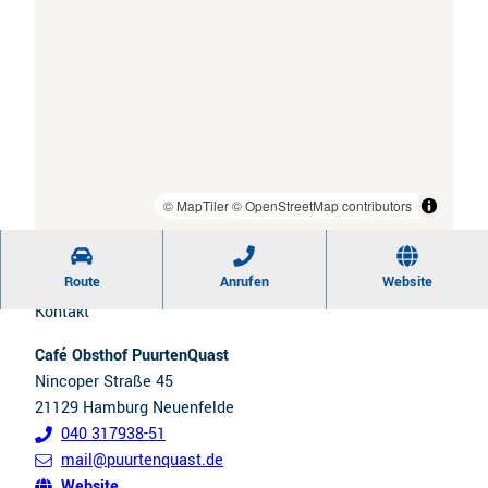
t
r
e
t
n
e
s
m
t
a
i
x
l
© MapTiler
© OpenStreetMap contributors
i
w
m
e
i
Route
Anrufen
Website
c
e
Kontakt
h
r
Café Obsthof PuurtenQuast
s
e
Nincoper Straße 45
e
n
21129
Hamburg Neuenfelde
l
040 317938-51
n
mail@puurtenquast.de
Website