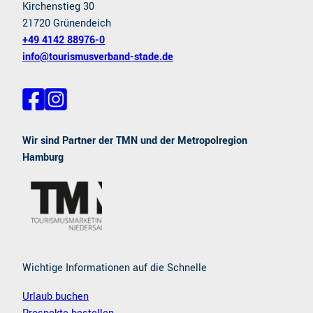
Kirchenstieg 30
21720 Grünendeich
+49 4142 88976-0
info@tourismusverband-stade.de
F
I
a
n
c
s
e
t
Wir sind Partner der TMN und der Metropolregion
b
a
Hamburg
o
g
o
r
k
a
m
Wichtige Informationen auf die Schnelle
Urlaub buchen