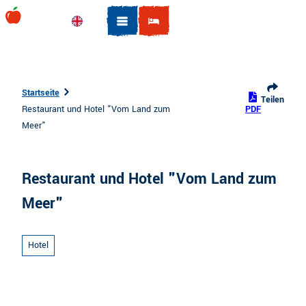
Z
u
Englisch
Suche
m
I
n
h
Startseite
Teilen
a
Restaurant und Hotel "Vom Land zum
PDF
l
Meer"
t
Restaurant und Hotel "Vom Land zum
Meer"
Hotel