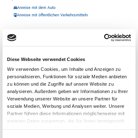
Anreise mit dem Auto
Anreise mit öffentlichen Verkehrsmitteln
Diese Webseite verwendet Cookies
Wir verwenden Cookies, um Inhalte und Anzeigen zu
personalisieren, Funktionen für soziale Medien anbieten
zu können und die Zugriffe auf unsere Website zu
Gut zu wissen
analysieren. Außerdem geben wir Informationen zu Ihrer
Verwendung unserer Website an unsere Partner für
Zertifizierung und Gütesiegel - Gastgeber
soziale Medien, Werbung und Analysen weiter. Unsere
Partner führen diese Informationen möglicherweise mit
weiteren Daten zusammen, die Sie Ihnen bereitgestellt
Bett + Bike (ADFC)
haben oder die Sie im Rahmen Ihrer Nutzung der Dienste
gesammelt haben.
Zahlungsmöglichkeiten
E