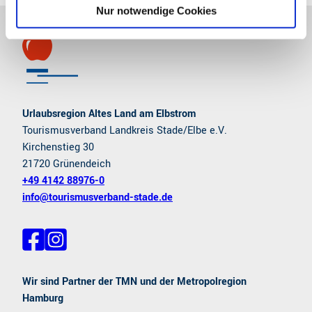
l
Nur notwendige Cookies
Urlaubsregion Altes Land am Elbstrom
Tourismusverband Landkreis Stade/Elbe e.V.
Kirchenstieg 30
21720 Grünendeich
+49 4142 88976-0
info@tourismusverband-stade.de
F
I
a
n
c
s
e
t
Wir sind Partner der TMN und der Metropolregion
b
a
Hamburg
o
g
o
r