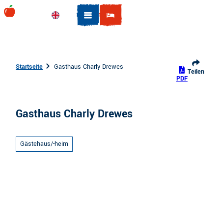
Z
u
Englisch
Suche
m
I
n
h
Startseite
Gasthaus Charly Drewes
Teilen
a
PDF
l
t
Gasthaus Charly Drewes
Gästehaus/-heim