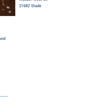
21682
Stade
 und