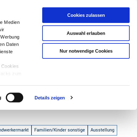
Cookies zulassen
le Medien
ir
Auswahl erlauben
, Werbung
ren Daten
Nur notwendige Cookies
ienste
e Cookies
tracks zum
Teilen
PDF
g
Details zeigen
ndwerkermarkt
Familien/Kinder sonstige
Ausstellung