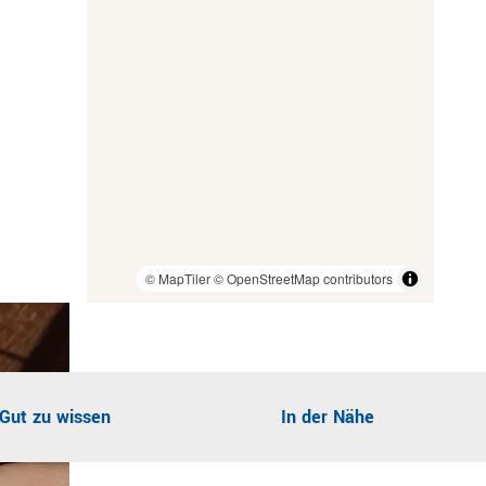
e
h
r
s
e
e
n
l
n
© MapTiler
© OpenStreetMap contributors
Gut zu wissen
In der Nähe