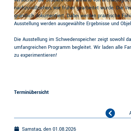
nachzuvollziehen, wie früher gearbeitet wurde. Die V
gründlich dokumentiert. Dabei werden praktische Fähig
Ausstellung werden ausgewählte Ergebnisse und Objekt
CC-BY
| Museen Stade, Birte Meller
Die Ausstellung im Schwedenspeicher zeigt sowohl das
umfangreichen Programm begleitet. Wir laden alle Fami
zu experimentieren!
Terminübersicht
Samstag, den 01.08.2026