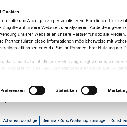
t Cookies
 Inhalte und Anzeigen zu personalisieren, Funktionen für sozia
e Zugriffe auf unsere Website zu analysieren. Außerdem geben w
rwendung unserer Website an unsere Partner für soziale Medien
re Partner führen diese Informationen möglicherweise mit weite
ereitgestellt haben oder die Sie im Rahmen Ihrer Nutzung der D
ie, dass nicht alle Inhalte der Seiten angezeigt werden, wenn Si
 Vollbildkarte mit den Rad- und Wandertouren sowie alle Routen
eren"
Präferenzen
Statistiken
Marketin
 Experimentieren"
, Volksfest sonstige
Seminar/Kurs/Workshop sonstige
Kunstha