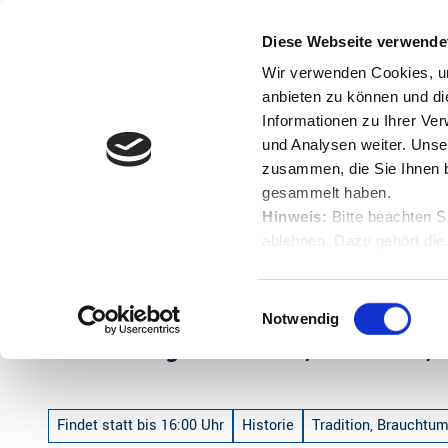
Z
u
Diese Webseite verwende
Menü
Buchen
m
Englisch
Suche
Wir verwenden Cookies, um
I
anbieten zu können und di
n
Informationen zu Ihrer Ve
und Analysen weiter. Unse
h
zusammen, die Sie Ihnen b
a
gesammelt haben.
l
Hinweis:
Bitte beachten S
t
ablehnen. Dazu gehört die
Startseite
Ausstellung "Studieren, Probieren, Experimenti
Herunterladen.
E
Notwendig
i
Ausstellung "Studieren, Probieren,
n
w
i
Findet statt bis 16:00 Uhr
Historie
Tradition, Brauchtum
l