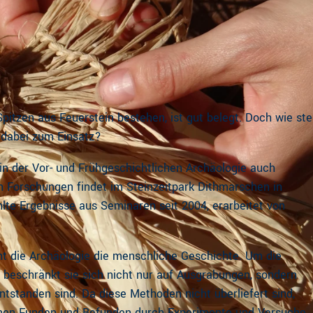
Spitzen aus Feuerstein bestehen, ist gut belegt. Doch wie ste
 dabei zum Einsatz?
 in der Vor- und Frühgeschichtlichen Archäologie auch
en Forschungen findet im Steinzeitpark Dithmarschen in
hlte Ergebnisse aus Seminaren seit 2004, erarbeitet von
ht die Archäologie die menschliche Geschichte. Um die
beschränkt sie sich nicht nur auf Ausgrabungen, sondern
ntstanden sind. Da diese Methoden nicht überliefert sind,
chen Funden und Befunden durch Experimente und Versuche