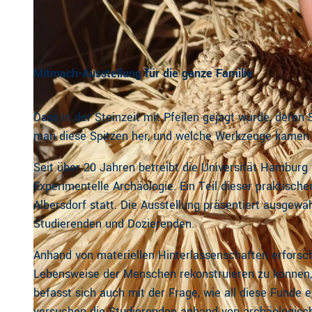
Mitmach-Ausstellung für die ganze Familie
Dass in der Steinzeit mit Pfeilen gejagt wurde, deren 
man diese Spitzen her, und welche Werkzeuge kamen
Seit über 20 Jahren betreibt die Universität Hamburg
Experimentelle Archäologie. Ein Teil dieser praktisch
Albersdorf statt. Die Ausstellung präsentiert ausgewä
Studierenden und Dozierenden.
Anhand von materiellen Hinterlassenschaften erforsc
Lebensweise der Menschen rekonstruieren zu können, 
befasst sich auch mit der Frage, wie all diese Funde e
versuchen die Studierenden anhand von archäologis