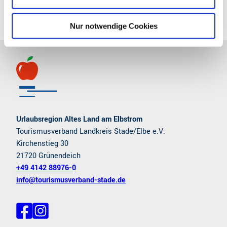
Sehenswertes
h
l
Nur notwendige Cookies
Urlaubsregion Altes Land am Elbstrom
Tourismusverband Landkreis Stade/Elbe e.V.
Kirchenstieg 30
21720 Grünendeich
+49 4142 88976-0
info@tourismusverband-stade.de
F
I
a
n