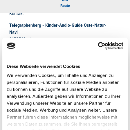
Route
Kontakt
Telegraphenberg - Kinder-Audio-Guide Oste-Natur-
Navi
21755
Hechthausen
Anreise mit dem Auto
Anreise mit öffentlichen Verkehrsmitteln
Diese Webseite verwendet Cookies
Wir verwenden Cookies, um Inhalte und Anzeigen zu
personalisieren, Funktionen für soziale Medien anbieten
Den Namen verdankt die höchste Erhebung des Bereichs
zu können und die Zugriffe auf unsere Website zu
den optischen Telegraphen, die bis 1849 in Betrieb waren.
analysieren. Außerdem geben wir Informationen zu Ihrer
Verwendung unserer Website an unsere Partner für
Heute hat man von hier bei gutem Wetter einen tollen
soziale Medien, Werbung und Analysen weiter. Unsere
Ausblick über das Ostetal, die Lamstedter Höhen und
Partner führen diese Informationen möglicherweise mit
sogar bis nach Hamburg.
weiteren Daten zusammen, die Sie Ihnen bereitgestellt