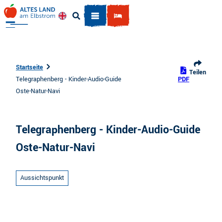
Z
u
Englisch
Suche
m
I
n
h
Startseite
Teilen
a
Telegraphenberg - Kinder-Audio-Guide
PDF
l
Oste-Natur-Navi
t
Telegraphenberg - Kinder-Audio-Guide
Oste-Natur-Navi
Aussichtspunkt