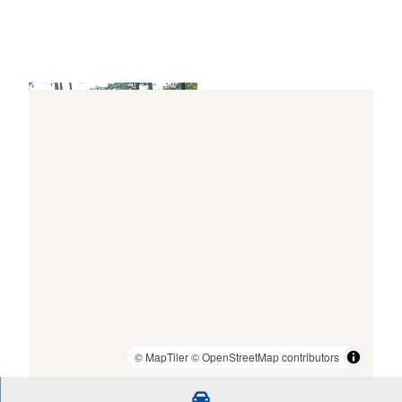
Telegraphenberg - Oste-Natur-Navi Ki
© Christian Schmidt, Urlaubsregion Altes Land
am Elbstrom
© MapTiler
© OpenStreetMap contributors