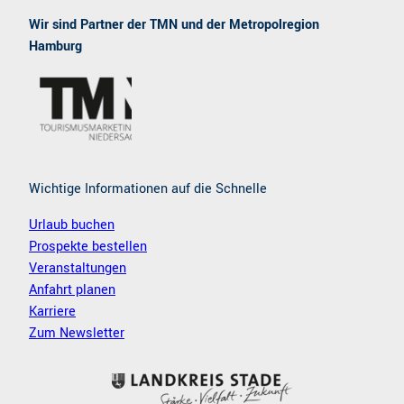
c
s
e
t
Wir sind Partner der TMN und der Metropolregion
b
a
Hamburg
o
g
o
r
k
a
m
Wichtige Informationen auf die Schnelle
Urlaub buchen
Prospekte bestellen
Veranstaltungen
Anfahrt planen
Karriere
Zum Newsletter