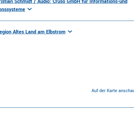
ristian Schmidt / Audio: Cruso GmbH für Informations-und
ionssysteme
egion Altes Land am Elbstrom
Auf der Karte anscha