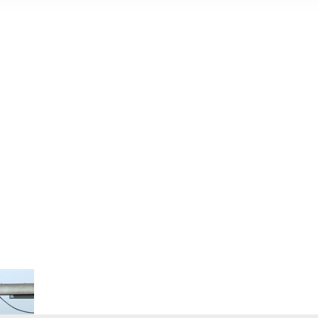
Schöpfwerk Brobergen - Oste-Natur-Navi Erwachsenenver