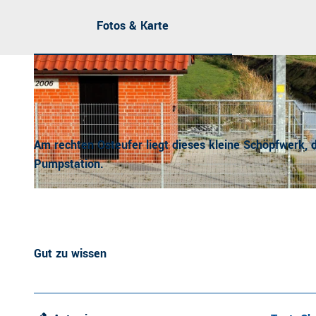
Fotos & Karte
Am rechten Osteufer liegt dieses kleine Schöpfwerk,
Pumpstation.
© Urlaubsregion Altes Land am Elbstrom
Gut zu wissen