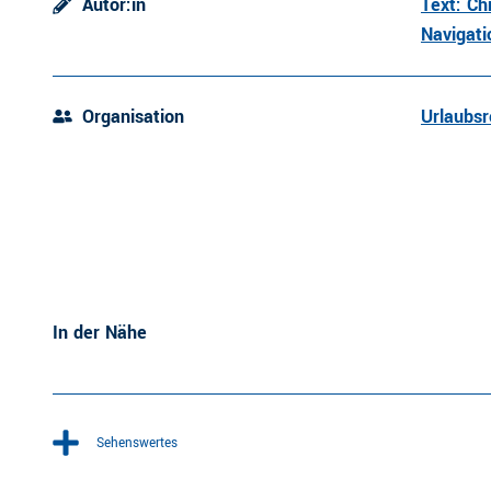
Autor:in
Text: Ch
Navigat
Organisation
Urlaubsr
In der Nähe
Sehenswertes