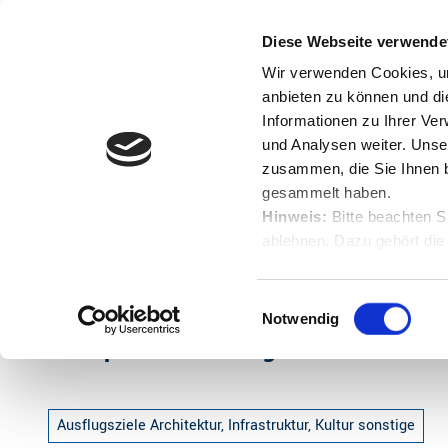
Z
u
Diese Webseite verwende
Menü
Buchen
m
Englisch
Suche
Wir verwenden Cookies, um
I
anbieten zu können und di
n
Informationen zu Ihrer Ve
und Analysen weiter. Unse
h
zusammen, die Sie Ihnen b
a
gesammelt haben.
l
Hinweis:
Bitte beachten S
t
ablehnen. Dazu gehört die
Startseite
Schöpfwerk Brobergen
Herunterladen.
E
Notwendig
i
Schöpfwerk Brobergen
n
w
i
Ausflugsziele Architektur, Infrastruktur, Kultur sonstige
l