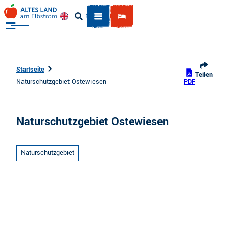
Z
u
Englisch
Suche
m
I
n
h
Startseite
Teilen
a
Naturschutzgebiet Ostewiesen
PDF
l
t
Naturschutzgebiet Ostewiesen
Naturschutzgebiet