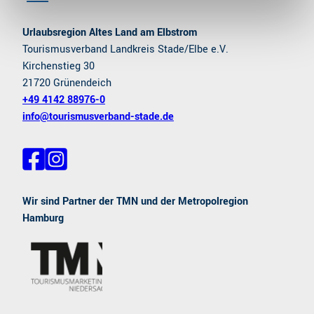
Urlaubsregion Altes Land am Elbstrom
Tourismusverband Landkreis Stade/Elbe e.V.
Kirchenstieg 30
21720 Grünendeich
+49 4142 88976-0
info@tourismusverband-stade.de
F
I
a
n
c
s
e
t
Wir sind Partner der TMN und der Metropolregion
b
a
Hamburg
o
g
o
r
k
a
m