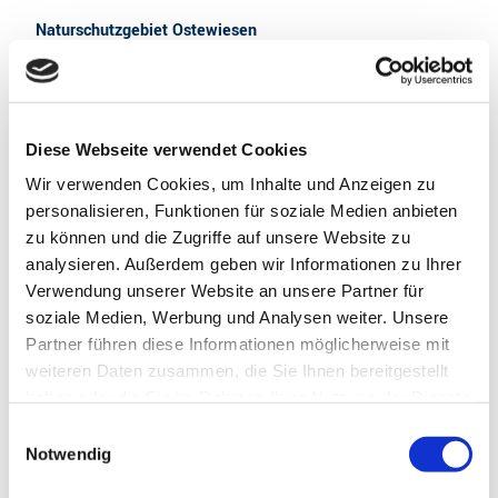
Naturschutzgebiet Ostewiesen
21726
Kranenburg
Anreise mit dem Auto
Anreise mit öffentlichen Verkehrsmitteln
Diese Webseite verwendet Cookies
Wir verwenden Cookies, um Inhalte und Anzeigen zu
personalisieren, Funktionen für soziale Medien anbieten
Wiesen- und Wasservögel finden hier ein Zuhause, unter
zu können und die Zugriffe auf unsere Website zu
anderem Kiebitze (im Frühjahr) oder Reiher.
analysieren. Außerdem geben wir Informationen zu Ihrer
Verwendung unserer Website an unsere Partner für
soziale Medien, Werbung und Analysen weiter. Unsere
Partner führen diese Informationen möglicherweise mit
Gut zu wissen
weiteren Daten zusammen, die Sie Ihnen bereitgestellt
haben oder die Sie im Rahmen Ihrer Nutzung der Dienste
gesammelt haben.
Autor:in
E
Hinweis:
Bitte beachten Sie, dass nicht alle Inhalte der
Notwendig
i
Text: Christian Schmidt / Audio: Cruso GmbH für
Seiten angezeigt werden, wenn Sie Cookies ablehnen.
n
Informations-und Navigationssysteme