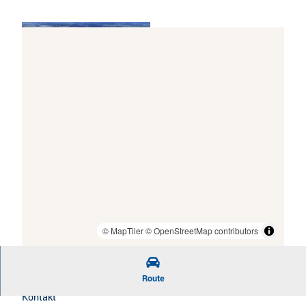
Naturschutzgebiet Ostewiesen - Ost
© Helmut Bergmann, Urlaubsregion Altes Land
am Elbstrom
© MapTiler
© OpenStreetMap contributors
Route
Kontakt