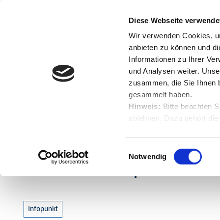
Z
u
Diese Webseite verwende
Menü
Buchen
m
Englisch
Suche
Wir verwenden Cookies, um
I
anbieten zu können und di
n
Informationen zu Ihrer Ve
und Analysen weiter. Unse
h
zusammen, die Sie Ihnen b
a
gesammelt haben.
l
Hinweis:
Bitte beachten S
t
ablehnen. Dazu gehört die
Startseite
Info-Punkt und Rastplatz Großes Wegefährels,
Herunterladen.
E
Notwendig
i
Info-Punkt und Rastplatz Großes W
n
w
i
Infopunkt
l