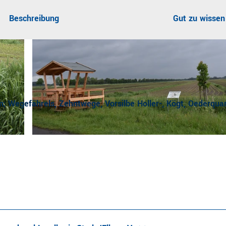
Beschreibung
Gut zu wissen
 Wegefährels, Zehntwege, Vorsilbe Holler-, Kögt, Oederquar
CC-BY-SA
| Edgar Goedecke, Urlaubsregion Altes Land am Elbstrom