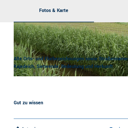
Fotos & Karte
Alte Orts- und Flurbezeichnungen sowie Straßennamen;
Kajedeich, Sietwende; Bedeutung und Herkunft
CC-BY-SA
| Edgar Goedecke, Urlaubsregion Altes Land am Elbstrom
Gut zu wissen