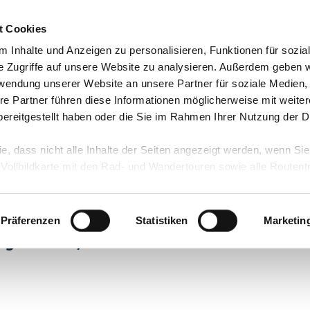
t Cookies
 Inhalte und Anzeigen zu personalisieren, Funktionen für sozia
e Zugriffe auf unsere Website zu analysieren. Außerdem geben w
rwendung unserer Website an unsere Partner für soziale Medien
re Partner führen diese Informationen möglicherweise mit weite
ereitgestellt haben oder die Sie im Rahmen Ihrer Nutzung der D
ie, dass nicht alle Inhalte der Seiten angezeigt werden, wenn Si
 Vollbildkarte mit den Rad- und Wandertouren sowie alle Routen
 Osten
Präferenzen
Statistiken
Marketin
egefährels, Osten