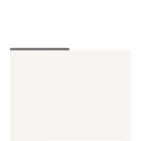
Der internationale Vogelflughafen 
© Urlaubsregion Altes Land am Elbstrom