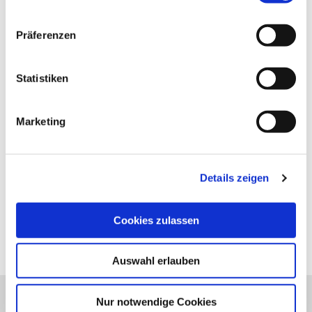
Seiten angezeigt werden, wenn Sie Cookies ablehnen.
n
Text: Christian Schmidt, Audio: Cruso GmbH für
Dazu gehört die Vollbildkarte mit den Rad- und
w
Präferenzen
Informations- und Navigationssysteme
Wandertouren sowie alle Routentracks zum
i
Herunterladen.
l
Organisation
l
Statistiken
i
Urlaubsregion Altes Land am Elbstrom
g
Marketing
u
n
g
In der Nähe
Details zeigen
s
Auf der Karte anschauen
a
u
Cookies zulassen
Sehenswertes
s
w
Auswahl erlauben
a
h
l
Nur notwendige Cookies