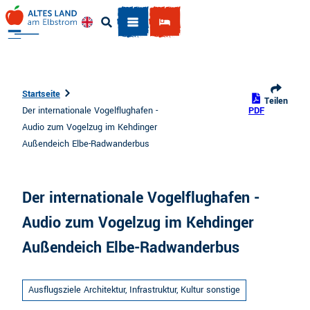
Z
u
Englisch
Suche
m
I
n
h
Startseite
Teilen
a
Der internationale Vogelflughafen -
PDF
l
Audio zum Vogelzug im Kehdinger
t
Außendeich Elbe-Radwanderbus
Der internationale Vogelflughafen -
Audio zum Vogelzug im Kehdinger
Außendeich Elbe-Radwanderbus
Ausflugsziele Architektur, Infrastruktur, Kultur sonstige