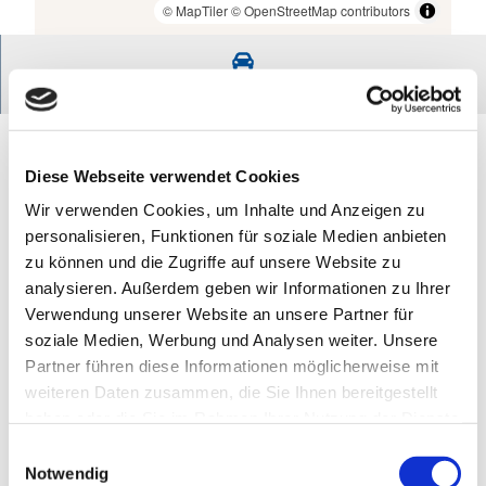
© MapTiler
© OpenStreetMap contributors
Route
Kontakt
Der internationale Vogelflughafen - Audio zum
Diese Webseite verwendet Cookies
Vogelzug im Kehdinger Außendeich Elbe-
Wir verwenden Cookies, um Inhalte und Anzeigen zu
Radwanderbus
personalisieren, Funktionen für soziale Medien anbieten
21730
Balje
zu können und die Zugriffe auf unsere Website zu
Anreise mit dem Auto
analysieren. Außerdem geben wir Informationen zu Ihrer
Anreise mit öffentlichen Verkehrsmitteln
Verwendung unserer Website an unsere Partner für
soziale Medien, Werbung und Analysen weiter. Unsere
Partner führen diese Informationen möglicherweise mit
weiteren Daten zusammen, die Sie Ihnen bereitgestellt
Gut zu wissen
haben oder die Sie im Rahmen Ihrer Nutzung der Dienste
gesammelt haben.
E
Hinweis:
Bitte beachten Sie, dass nicht alle Inhalte der
Notwendig
i
Autor:in