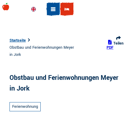
Z
u
Englisch
Suche
m
I
n
h
Startseite
Teilen
a
Obstbau und Ferienwohnungen Meyer
PDF
l
in Jork
t
Obstbau und Ferienwohnungen Meyer
in Jork
Ferienwohnung