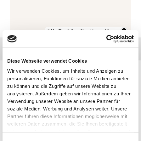
© Heinz Meyer
© MapTiler
© OpenStreetMap contributors
Route
Anrufen
Kontakt
Diese Webseite verwendet Cookies
Wir verwenden Cookies, um Inhalte und Anzeigen zu
Obstbau und Ferienwohnungen Meyer in Jork
personalisieren, Funktionen für soziale Medien anbieten
Groß Hove 36
zu können und die Zugriffe auf unsere Website zu
21635
Jork
analysieren. Außerdem geben wir Informationen zu Ihrer
+49 4162 5185
Verwendung unserer Website an unsere Partner für
Anreise mit dem Auto
soziale Medien, Werbung und Analysen weiter. Unsere
Anreise mit öffentlichen Verkehrsmitteln
Partner führen diese Informationen möglicherweise mit
weiteren Daten zusammen, die Sie Ihnen bereitgestellt
haben oder die Sie im Rahmen Ihrer Nutzung der Dienste
gesammelt haben.
E