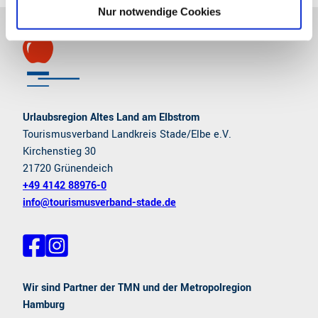
l
Nur notwendige Cookies
Urlaubsregion Altes Land am Elbstrom
Tourismusverband Landkreis Stade/Elbe e.V.
Kirchenstieg 30
21720 Grünendeich
+49 4142 88976-0
info@tourismusverband-stade.de
F
I
a
n
c
s
e
t
Wir sind Partner der TMN und der Metropolregion
b
a
Hamburg
o
g