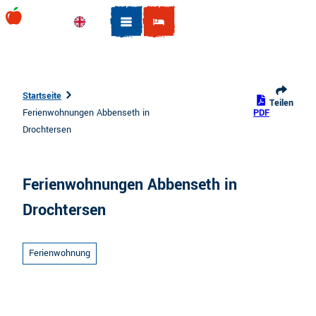
Z
u
Englisch
Suche
m
I
n
h
Startseite
Teilen
a
Ferienwohnungen Abbenseth in
PDF
l
Drochtersen
t
Ferienwohnungen Abbenseth in
Drochtersen
Ferienwohnung