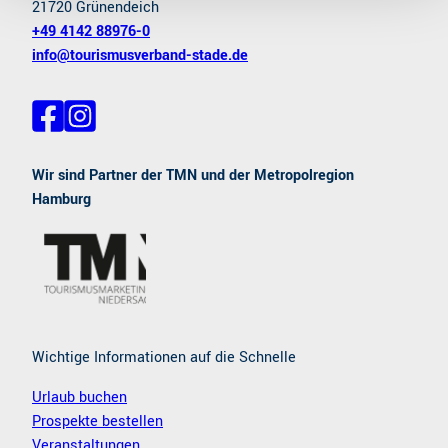
21720 Grünendeich
+49 4142 88976-0
info@tourismusverband-stade.de
F
I
a
n
c
s
e
t
Wir sind Partner der TMN und der Metropolregion
b
a
Hamburg
o
g
o
r
k
a
m
Wichtige Informationen auf die Schnelle
Urlaub buchen
Prospekte bestellen
Veranstaltungen