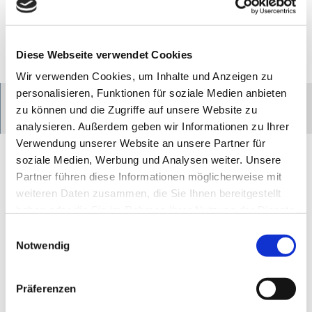
Diese Webseite verwendet Cookies
© Familie Abbenseth
© MapTiler
© OpenStreetMap contributors
Wir verwenden Cookies, um Inhalte und Anzeigen zu
personalisieren, Funktionen für soziale Medien anbieten
zu können und die Zugriffe auf unsere Website zu
Route
Anrufen
analysieren. Außerdem geben wir Informationen zu Ihrer
Kontakt
Verwendung unserer Website an unsere Partner für
soziale Medien, Werbung und Analysen weiter. Unsere
Ferienwohnungen Abbenseth in Drochtersen
Partner führen diese Informationen möglicherweise mit
Kurzer Weg 2+3
weiteren Daten zusammen, die Sie Ihnen bereitgestellt
21706
Drochtersen
haben oder die Sie im Rahmen Ihrer Nutzung der Dienste
+49 4143 6624
gesammelt haben.
E
Anreise mit dem Auto
Hinweis:
Bitte beachten Sie, dass nicht alle Inhalte der
Notwendig
i
Anreise mit öffentlichen Verkehrsmitteln
Seiten angezeigt werden, wenn Sie Cookies ablehnen.
n
Dazu gehört die Vollbildkarte mit den Rad- und
w
Präferenzen
Wandertouren sowie alle Routentracks zum
i
Herunterladen.