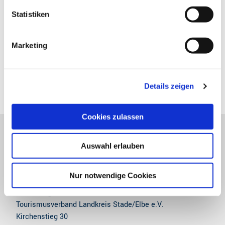
l
Gut zu wissen
l
Statistiken
i
g
Autor:in
Marketing
u
Tourismusverband Landkreis Stade/Elbe e.V.
n
g
Organisation
Details zeigen
s
a
Urlaubsregion Altes Land am Elbstrom
u
Cookies zulassen
s
w
Auswahl erlauben
a
h
l
Nur notwendige Cookies
Urlaubsregion Altes Land am Elbstrom
Tourismusverband Landkreis Stade/Elbe e.V.
Kirchenstieg 30