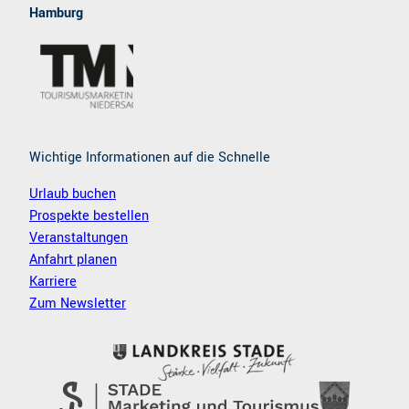
b
a
Hamburg
o
g
o
r
k
a
m
Wichtige Informationen auf die Schnelle
Urlaub buchen
Prospekte bestellen
Veranstaltungen
Anfahrt planen
Karriere
Zum Newsletter