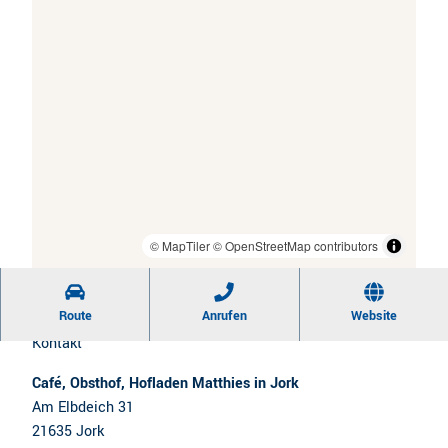
CC-BY
| Hensel, Obsthof Matthies
CC-BY-SA
| Obsthof Matthies
CC0
| Familie Matthies, Obsthof Matthies
© MapTiler
© OpenStreetMap contributors
Route
Anrufen
Website
Kontakt
Café, Obsthof, Hofladen Matthies in Jork
Am Elbdeich 31
21635
Jork