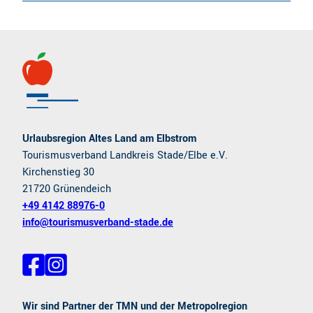
Urlaubsregion Altes Land am Elbstrom
Tourismusverband Landkreis Stade/Elbe e.V.
Kirchenstieg 30
21720 Grünendeich
+49 4142 88976-0
info@tourismusverband-stade.de
F
I
a
n
c
s
e
t
Wir sind Partner der TMN und der Metropolregion