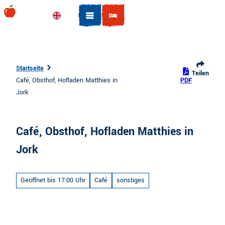
Z
u
Englisch
Suche
m
I
n
h
Startseite
Teilen
a
Café, Obsthof, Hofladen Matthies in
PDF
l
Jork
t
Café, Obsthof, Hofladen Matthies in
Jork
Geöffnet bis 17:00 Uhr
Café
sonstiges