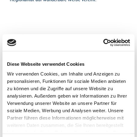
Gut zu wissen
Diese Webseite verwendet Cookies
Wir verwenden Cookies, um Inhalte und Anzeigen zu
Öffnungszeiten
personalisieren, Funktionen für soziale Medien anbieten
zu können und die Zugriffe auf unsere Website zu
Geöffnet bis 17:00 Uhr
analysieren. Außerdem geben wir Informationen zu Ihrer
Verwendung unserer Website an unsere Partner für
Sitzplätze
soziale Medien, Werbung und Analysen weiter. Unsere
Das Glashaus-Café und die windgeschützte
Partner führen diese Informationen möglicherweise mit
Sonnenterrasse mit über 100 Plätzen laden zum
weiteren Daten zusammen, die Sie Ihnen bereitgestellt
Verweilen ein.
haben oder die Sie im Rahmen Ihrer Nutzung der Dienste