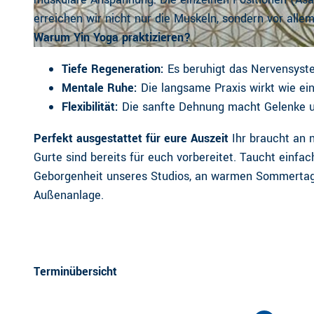
erreichen wir nicht nur die Muskeln, sondern vor alle
Warum Yin Yoga praktizieren?
CC-BY
| The Jork
Tiefe Regeneration:
Es beruhigt das Nervensystem
Mentale Ruhe:
Die langsame Praxis wirkt wie ein
Flexibilität:
Die sanfte Dehnung macht Gelenke 
Perfekt ausgestattet für eure Auszeit
Ihr braucht an n
Gurte sind bereits für euch vorbereitet. Taucht einfa
Geborgenheit unseres Studios, an warmen Sommertag
Außenanlage.
Terminübersicht