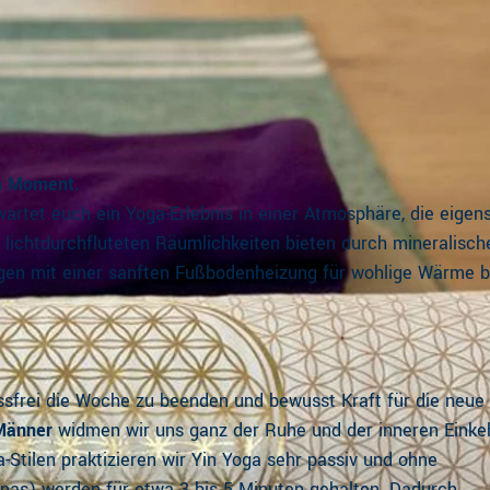
m Moment.
tet euch ein Yoga-Erlebnis in einer Atmosphäre, die eigens
lichtdurchfluteten Räumlichkeiten bieten durch mineralisch
gen mit einer sanften Fußbodenheizung für wohlige Wärme b
ssfrei die Woche zu beenden und bewusst Kraft für die neue
Männer
widmen wir uns ganz der Ruhe und der inneren Einke
tilen praktizieren wir Yin Yoga sehr passiv und ohne
nas) werden für etwa 3 bis 5 Minuten gehalten. Dadurch