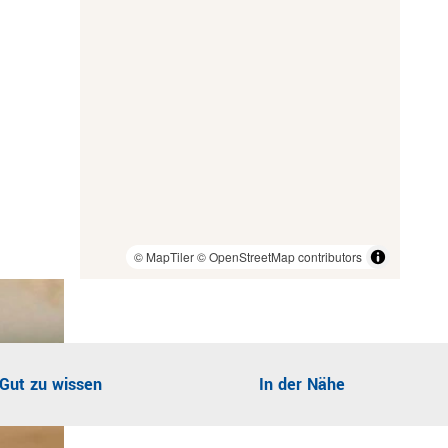
e
h
r
s
e
e
n
l
n
© MapTiler
© OpenStreetMap contributors
Gut zu wissen
In der Nähe