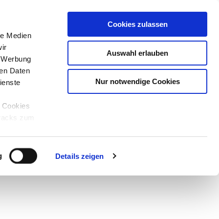
Cookies zulassen
le Medien
ir
Auswahl erlauben
, Werbung
ren Daten
Nur notwendige Cookies
ienste
e Cookies
tracks zum
Teilen
PDF
g
Details zeigen
 Tiziana