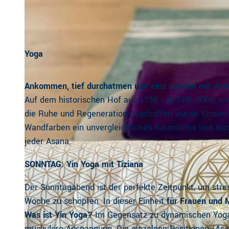
Yoga
Ankommen, tief durchatmen und eins werden mit de
Auf dem historischen Hof aus 1750 von THE JORK erwar
die Ruhe und Regeneration geschaffen wurde. Unsere 
Wandfarben ein unvergleichliches Raumklima und sor
jeder Asana.
SONNTAG: Yin Yoga mit Tiziana
Der Sonntagabend ist der perfekte Zeitpunkt, um stre
Woche zu schöpfen. In dieser Einheit
für Frauen und 
Was ist Yin Yoga?
Im Gegensatz zu dynamischen Yoga-S
muskuläre Anspannung. Die einzelnen Positionen (Asa