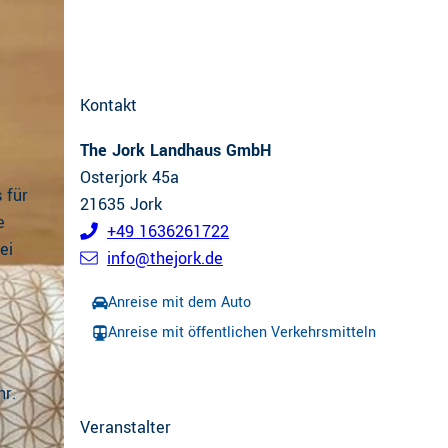
Kontakt
The Jork Landhaus GmbH
Osterjork 45a
 für
21635
Jork
e
+49 1636261722
ei
info@thejork.de
Anreise mit dem Auto
Anreise mit öffentlichen Verkehrsmitteln
hr.
Veranstalter