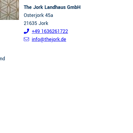
The Jork Landhaus GmbH
Osterjork 45a
21635
Jork
+49 1636261722
info@thejork.de
und