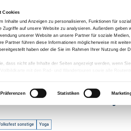
t Cookies
 Inhalte und Anzeigen zu personalisieren, Funktionen für sozia
e Zugriffe auf unsere Website zu analysieren. Außerdem geben w
rwendung unserer Website an unsere Partner für soziale Medien
re Partner führen diese Informationen möglicherweise mit weite
ereitgestellt haben oder die Sie im Rahmen Ihrer Nutzung der D
ie, dass nicht alle Inhalte der Seiten angezeigt werden, wenn Si
 Vollbildkarte mit den Rad- und Wandertouren sowie alle Routen
 Achtsamkeit - Yin Yoga mit Tiziana
Präferenzen
Statistiken
Marketin
fußoase der Achtsamkeit - Yin Yoga mit
Volksfest sonstige
Yoga