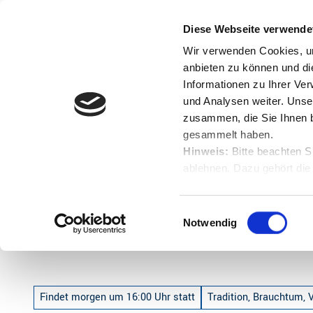
Z
u
Diese Webseite verwende
Menü
Buchen
m
Englisch
Suche
Wir verwenden Cookies, um
I
anbieten zu können und di
n
Informationen zu Ihrer Ve
und Analysen weiter. Unse
h
zusammen, die Sie Ihnen b
a
gesammelt haben.
l
Hinweis:
Bitte beachten S
t
ablehnen. Dazu gehört die
Startseite
YIN YOGA bei THE JORK – Deine Barfußoase der
Herunterladen.
E
Notwendig
i
YIN YOGA bei THE JORK – Deine Bar
n
w
i
Findet morgen um 16:00 Uhr statt
Tradition, Brauchtum, 
l