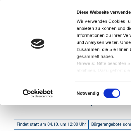
Z
u
Diese Webseite verwende
Menü
Buchen
m
Englisch
Suche
Wir verwenden Cookies, um
I
anbieten zu können und di
n
Informationen zu Ihrer Ve
und Analysen weiter. Unse
h
zusammen, die Sie Ihnen b
a
gesammelt haben.
l
Hinweis:
Bitte beachten S
t
ablehnen. Dazu gehört die
Startseite
Schokolade trifft Edle Spirituosen
Herunterladen.
E
Notwendig
i
Schokolade trifft Edle Spirituosen
n
w
i
Findet statt am 04.10. um 12:00 Uhr
Bürgerangebote son
l