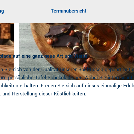
ng
Terminübersicht
olade auf eine ganz neue Art und Weise.
n Sie sich von der Qualität unserer Spirituosen gepaart mit 
ihre persönliche Tafel Schokolade her. Wobei Sie interessant
CC-BY
| Nordik Edelbrennerei
ichkeiten erhalten. Freuen Sie sich auf dieses einmalige Erle
t und Herstellung dieser Köstlichkeiten.