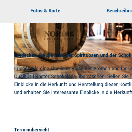
Fotos & Karte
Beschreibu
Entdecken Sie die Welt der Spirituosen und der Schok
Erleben Sie eine sinnliche Reise der Aromen und lasse
Qualität feinster Schokolade überraschen. Sellen Sie 
CC-BY-ND
| Nordik Edelbrennerei, Gemeinde Jork
Einblicke in die Herkunft und Herstellung dieser Köstl
und erhalten Sie interessante Einblicke in die Herkunf
Terminübersicht