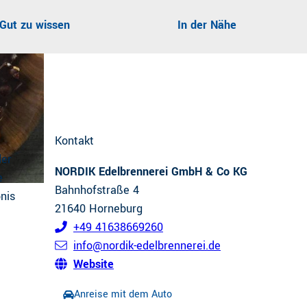
e
h
r
Gut zu wissen
In der Nähe
s
e
e
n
l
n
Kontakt
der
NORDIK Edelbrennerei GmbH & Co KG
e
Bahnhofstraße 4
bnis
21640
Horneburg
+49 41638669260
info@nordik-edelbrennerei.de
Website
Anreise mit dem Auto