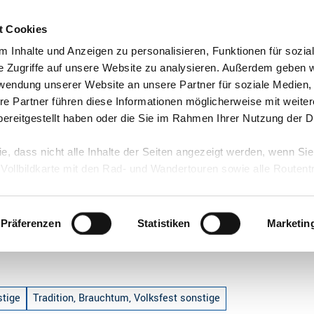
t Cookies
 Inhalte und Anzeigen zu personalisieren, Funktionen für sozia
e Zugriffe auf unsere Website zu analysieren. Außerdem geben w
rwendung unserer Website an unsere Partner für soziale Medien
re Partner führen diese Informationen möglicherweise mit weite
ereitgestellt haben oder die Sie im Rahmen Ihrer Nutzung der D
ie, dass nicht alle Inhalte der Seiten angezeigt werden, wenn Si
 Vollbildkarte mit den Rad- und Wandertouren sowie alle Routen
Präferenzen
Statistiken
Marketin
stige
Tradition, Brauchtum, Volksfest sonstige