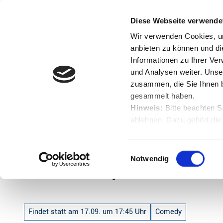
Z
u
Diese Webseite verwende
Menü
Buchen
m
Englisch
Suche
Wir verwenden Cookies, um
I
anbieten zu können und di
n
Informationen zu Ihrer Ve
und Analysen weiter. Unse
h
zusammen, die Sie Ihnen b
a
gesammelt haben.
l
Hinweis:
Bitte beachten S
t
ablehnen. Dazu gehört die
Startseite
Quatsch Comedy Club - Die Live Show zu Gast 
Herunterladen.
E
Notwendig
i
Quatsch Comedy Club - Die Live Sho
n
w
i
Findet statt am 17.09. um 17:45 Uhr
Comedy
l