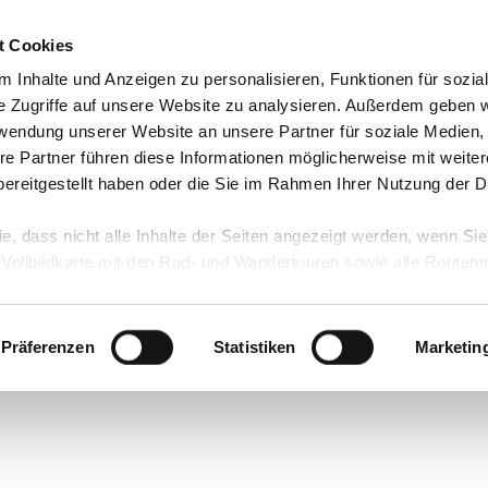
t Cookies
 Inhalte und Anzeigen zu personalisieren, Funktionen für sozia
e Zugriffe auf unsere Website zu analysieren. Außerdem geben w
rwendung unserer Website an unsere Partner für soziale Medien
re Partner führen diese Informationen möglicherweise mit weite
ereitgestellt haben oder die Sie im Rahmen Ihrer Nutzung der D
ie, dass nicht alle Inhalte der Seiten angezeigt werden, wenn Si
 Vollbildkarte mit den Rad- und Wandertouren sowie alle Routen
in Stade
Präferenzen
Statistiken
Marketin
w zu Gast in Stade