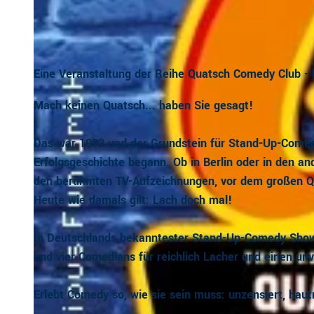
Eine Veranstaltung der Reihe Quatsch Comedy Club - 
Mach keinen Quatsch... haben Sie gesagt!
Das war 1992 und der Grundstein für Stand-Up-Comedy
Erfolgsgeschichte begann. Ob in Berlin oder in den an
den berühmten TV-Aufzeichnungen, vor dem großen Q 
Heute wie damals gilt: Lach doch mal!
In Deutschlands bekanntester Stand-Up-Comedy Sho
und vier Comedians für reichlich Lacher und einen un
Erlebt Comedy so, wie sie sein muss: unzensiert, haut