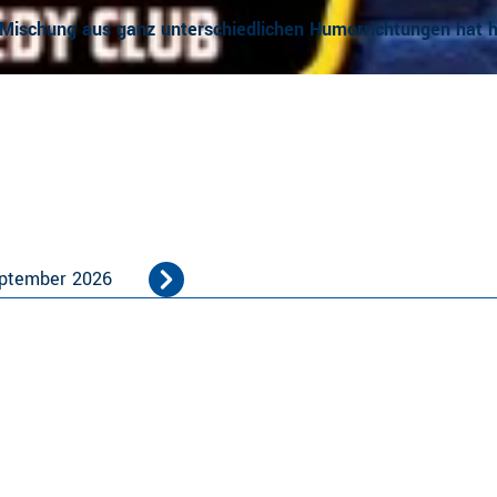
 Mischung aus ganz unterschiedlichen Humorrichtungen hat h
ptember 2026