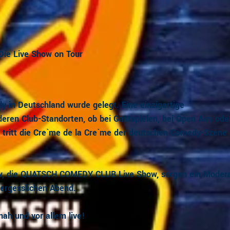
Die Live Show on Tour
 in Deutschland wurde gelegt. Eine einzigartige
deren Club-Standorten, ob bei Gastspielen, bei Open Airs ode
tritt die Cre`me de la Cre`me der deutschen Comedy-Szene 
w, die QUATSCH COMEDY CLUB Live Show, sorgen ein Moder
vergesslichen Abend.
nah und vor allem live!