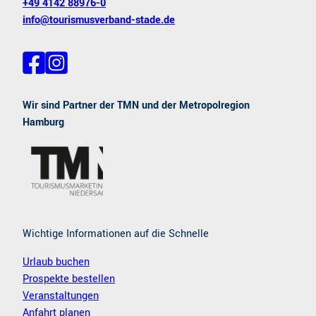
+49 4142 88976-0
info@tourismusverband-stade.de
F
I
a
n
c
s
e
t
Wir sind Partner der TMN und der Metropolregion
b
a
Hamburg
o
g
o
r
k
a
m
Wichtige Informationen auf die Schnelle
Urlaub buchen
Prospekte bestellen
Veranstaltungen
Anfahrt planen