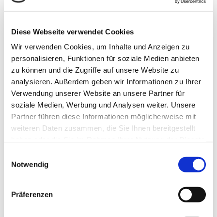
21682
Stade
Diese Webseite verwendet Cookies
Wir verwenden Cookies, um Inhalte und Anzeigen zu
Offene Sprechstunde
personalisieren, Funktionen für soziale Medien anbieten
zu können und die Zugriffe auf unsere Website zu
analysieren. Außerdem geben wir Informationen zu Ihrer
Angelina Bunck lädt ein!
Verwendung unserer Website an unsere Partner für
Eine offene Coaching Sprechstunde für alle die
soziale Medien, Werbung und Analysen weiter. Unsere
Gesprächsbedarf haben zu zum Beispiel Themen wie
Partner führen diese Informationen möglicherweise mit
Stress, Selbstwert, Neurodivergenz.
weiteren Daten zusammen, die Sie Ihnen bereitgestellt
haben oder die Sie im Rahmen Ihrer Nutzung der Dienste
Ca. 30 Minuten in denen du erste Impulse bekommst und
gesammelt haben.
E
klarheit über mögliche weitere Schritte.
Hinweis:
Bitte beachten Sie, dass nicht alle Inhalte der
Notwendig
i
Seiten angezeigt werden, wenn Sie Cookies ablehnen.
Eintritt frei!
n
Dazu gehört die Vollbildkarte mit den Rad- und
w
Präferenzen
Wandertouren sowie alle Routentracks zum
i
Herunterladen.
l