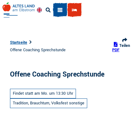
Z
u
Englisch
Suche
m
I
n
h
Startseite
Teilen
a
Offene Coaching Sprechstunde
PDF
l
t
Offene Coaching Sprechstunde
Findet statt am Mo. um 13:30 Uhr
Tradition, Brauchtum, Volksfest sonstige