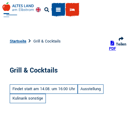
Z
u
Englisch
Suche
m
I
n
h
Startseite
Grill & Cocktails
Teilen
a
PDF
l
t
Grill & Cocktails
Findet statt am 14.08. um 16:00 Uhr
Ausstellung
Kulinarik sonstige