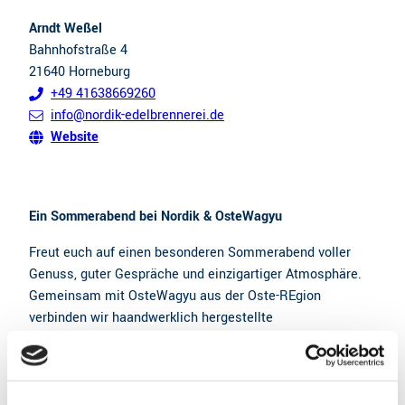
Arndt Weßel
Bahnhofstraße 4
21640
Horneburg
+49 41638669260
info@nordik-edelbrennerei.de
Website
Ein Sommerabend bei Nordik & OsteWagyu
Freut euch auf einen besonderen Sommerabend voller
Genuss, guter Gespräche und einzigartiger Atmosphäre.
Gemeinsam mit OsteWagyu aus der Oste-REgion
verbinden wir haandwerklich hergestellte
Fleischspezialitäten mit der lockeren Stimmung eines
entspannten Cocktailabends bei uns in der Nordik
Edelbrennerei in Horneburg. Los geht es mti einem
Begrüßungscocktail von Nordik - perfekt, um