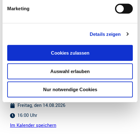
g
ausgewählten Spirituosen aus unerer Brennerei, passend
Marketing
u
abgestimmt auf die verschiedenen Genussmomente des
n
Abends.
g
Details zeigen
s
Freut euch auf einen entspannten Sommerabend voller
a
Grillduft, besonderer Geschmackserlebnisse und
u
gemütlicher Atmosphäre.
Cookies zulassen
s
w
Auswahl erlauben
a
Terminübersicht
h
l
Nur notwendige Cookies
August 2026
Freitag, den 14.08.2026
16:00 Uhr
Im Kalender speichern