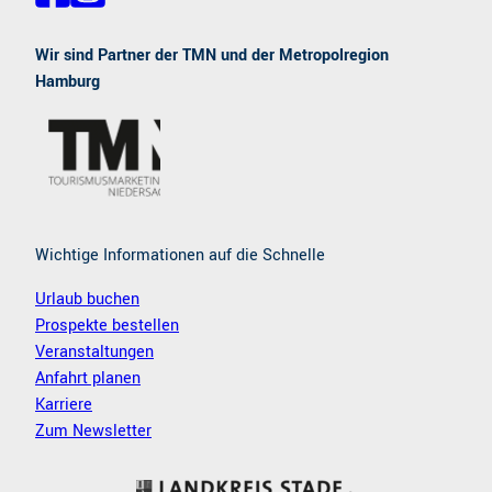
a
n
c
s
e
t
Wir sind Partner der TMN und der Metropolregion
b
a
Hamburg
o
g
o
r
k
a
m
Wichtige Informationen auf die Schnelle
Urlaub buchen
Prospekte bestellen
Veranstaltungen
Anfahrt planen
Karriere
Zum Newsletter