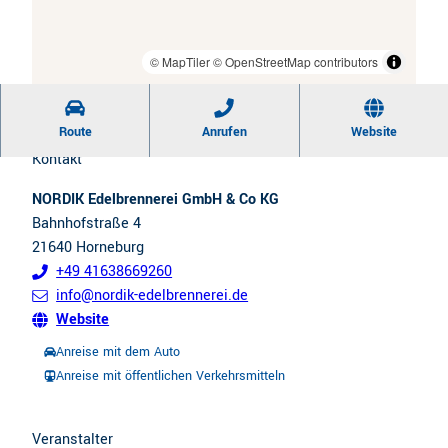
t
a
i
x
CC-BY
| Nordik Edelbrennerei
l
© MapTiler
© OpenStreetMap contributors
i
w
m
e
i
Route
Anrufen
Website
c
e
Kontakt
h
r
NORDIK Edelbrennerei GmbH & Co KG
s
e
Bahnhofstraße 4
e
n
21640
Horneburg
l
+49 41638669260
n
info@nordik-edelbrennerei.de
Website
Anreise mit dem Auto
Anreise mit öffentlichen Verkehrsmitteln
Veranstalter