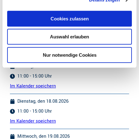
11:00 - 15:00 Uhr
a
u
Im Kalender speichern
Cookies zulassen
s
w
Samstag, den 15.08.2026
Auswahl erlauben
a
09:00 - 15:00 Uhr
h
Im Kalender speichern
l
Nur notwendige Cookies
Montag, den 17.08.2026
11:00 - 15:00 Uhr
Im Kalender speichern
Dienstag, den 18.08.2026
11:00 - 15:00 Uhr
Im Kalender speichern
Mittwoch, den 19.08.2026