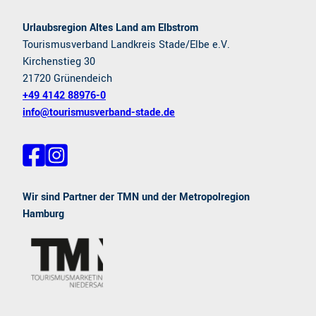
Urlaubsregion Altes Land am Elbstrom
Tourismusverband Landkreis Stade/Elbe e.V.
Kirchenstieg 30
21720 Grünendeich
+49 4142 88976-0
info@tourismusverband-stade.de
F
I
a
n
c
s
e
t
Wir sind Partner der TMN und der Metropolregion
b
a
Hamburg
o
g
o
r
k
a
m