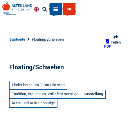
Z
u
Englisch
Suche
m
I
n
h
Startseite
Floating/Schweben
Teilen
a
PDF
l
t
Floating/Schweben
Findet heute um 11:00 Uhr statt
Tradition, Brauchtum, Volksfest sonstige
Ausstellung
Kunst und Kultur sonstige