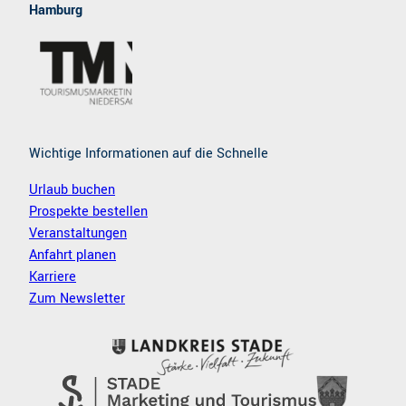
Hamburg
o
g
o
r
k
a
m
Wichtige Informationen auf die Schnelle
Urlaub buchen
Prospekte bestellen
Veranstaltungen
Anfahrt planen
Karriere
Zum Newsletter