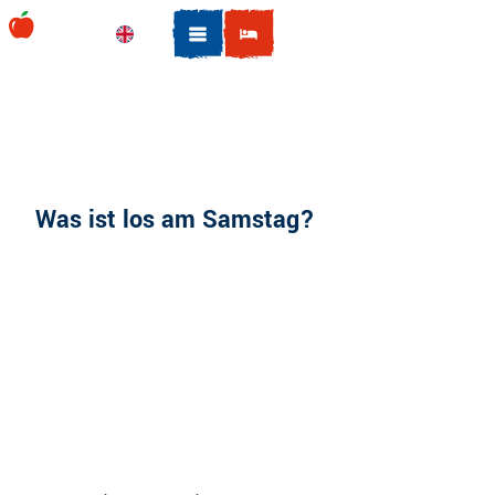
Z
u
Englisch
Suche
m
I
n
h
a
l
Was ist los am Samstag?
t