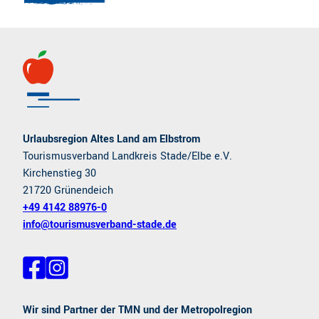
Urlaubsregion Altes Land am Elbstrom
Tourismusverband Landkreis Stade/Elbe e.V.
Kirchenstieg 30
21720 Grünendeich
+49 4142 88976-0
info@tourismusverband-stade.de
F
I
a
n
c
s
e
t
Wir sind Partner der TMN und der Metropolregion
b
a