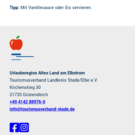
Tipp:
Mit Vanillesauce oder Eis servieren.
Urlaubsregion Altes Land am Elbstrom
Tourismusverband Landkreis Stade/Elbe e.V.
Kirchenstieg 30
21720 Grünendeich
+49 4142 88976-0
info@tourismusverband-stade.de
F
I
a
n