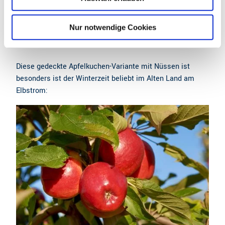
h
Gedeckter Apfelkuchen mit Nüssen aus
l
Nur notwendige Cookies
dem Alten Land am Elbstrom
Diese gedeckte Apfelkuchen-Variante mit Nüssen ist
besonders ist der Winterzeit beliebt im Alten Land am
Elbstrom: