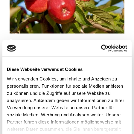
Zutaten
:
200 g Vollkornbutterkekse
100 g Butter
500 g Quark
Diese Webseite verwendet Cookies
500 g Erdbeeren
550 ml Sahne
Wir verwenden Cookies, um Inhalte und Anzeigen zu
100 g Zucker
personalisieren, Funktionen für soziale Medien anbieten
6 Blatt Gelatine
zu können und die Zugriffe auf unsere Website zu
75 g weiche Karamellbonbons
analysieren. Außerdem geben wir Informationen zu Ihrer
25 g Mandelblätter
Verwendung unserer Website an unsere Partner für
soziale Medien, Werbung und Analysen weiter. Unsere
(Springform 26 cm)
Partner führen diese Informationen möglicherweise mit
weiteren Daten zusammen, die Sie Ihnen bereitgestellt