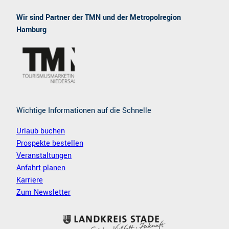
c
s
e
t
Wir sind Partner der TMN und der Metropolregion
b
a
Hamburg
o
g
o
r
k
a
m
Wichtige Informationen auf die Schnelle
Urlaub buchen
Prospekte bestellen
Veranstaltungen
Anfahrt planen
Karriere
Zum Newsletter