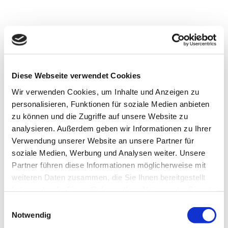
Auch in diesem Jahr findet der Weihnachtsmarkt an zwei
Tagen in Assel statt – ein kleines, traditionsreiches
Treffen im Advent, organisiert vom
Weihnachtsmarktkomitee Assel. Mit stimmungsvoller
Diese Webseite verwendet Cookies
Beleuchtung und liebevoll dekorierten Ständen entsteht
Wir verwenden Cookies, um Inhalte und Anzeigen zu
eine gemütliche Atmosphäre zum Verweilen.
personalisieren, Funktionen für soziale Medien anbieten
zu können und die Zugriffe auf unsere Website zu
analysieren. Außerdem geben wir Informationen zu Ihrer
Terminübersicht
Verwendung unserer Website an unsere Partner für
soziale Medien, Werbung und Analysen weiter. Unsere
Dezember 2026
Partner führen diese Informationen möglicherweise mit
Samstag, den 05.12.2026
weiteren Daten zusammen, die Sie Ihnen bereitgestellt
haben oder die Sie im Rahmen Ihrer Nutzung der Dienste
13:00 Uhr
gesammelt haben.
E
Im Kalender speichern
Hinweis:
Bitte beachten Sie, dass nicht alle Inhalte der
Notwendig
i
Seiten angezeigt werden, wenn Sie Cookies ablehnen.