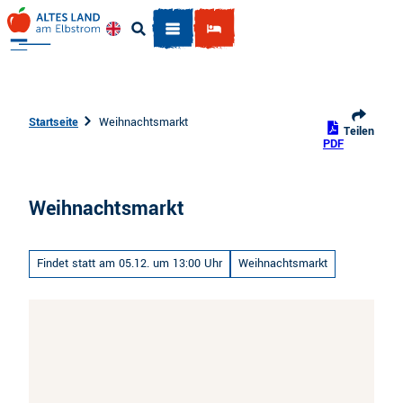
Z
u
Englisch
Suche
m
I
n
h
Startseite
Weihnachtsmarkt
Teilen
a
PDF
l
t
Weihnachtsmarkt
Findet statt am 05.12. um 13:00 Uhr
Weihnachtsmarkt