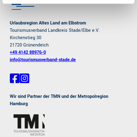
Urlaubsregion Altes Land am Elbstrom
Tourismusverband Landkreis Stade/Elbe e.V.
Kirchenstieg 30
21720 Grünendeich
+49 4142 88976-0
info@tourismusverband-stade.de
F
I
a
n
c
s
e
t
Wir sind Partner der TMN und der Metropolregion
b
a
Hamburg
o
g
o
r
k
a
m